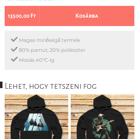
13500,00 Ft
Kosárba
Magas minőségű termék
80% pamut, 20% poliészter
Mosás 40°C-ig
Lehet, hogy tetszeni fog