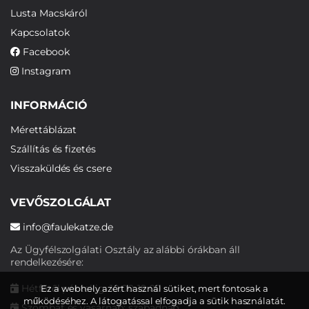
Lusta Macskáról
Kapcsolatok
Facebook
Instagram
INFORMÁCIÓ
Mérettáblázat
Szállítás és fizetés
Visszaküldés és csere
VEVŐSZOLGÁLAT
info@faulekatze.de
Az Ügyfélszolgálati Osztály az alábbi órákban áll
rendelkezésére:
Hétfőtől péntekig: 10:00-19:00
Ez a webhely azért használ sütiket, mert fontosak a
működéséhez. A látogatással elfogadja a sütik használatát.
Szombat és vasárnap: szabadnap