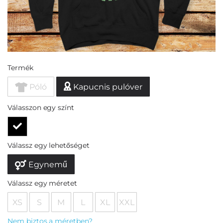
Termék
Póló
Kapucnis pulóver
Válasszon egy színt
Válassz egy lehetőséget
Egynemű
Válassz egy méretet
XS
S
M
L
XL
XXL
Nem biztos a méretben?