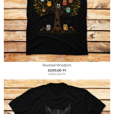
Állatok
Retró
és
nosztalgia
Vicces
Popkultúra
Kutyák
Bagolyok
Yoga
Étel
Rooted Wisdom
és
5200,00 Ft
ital
6350,00 Ft
Pulóver