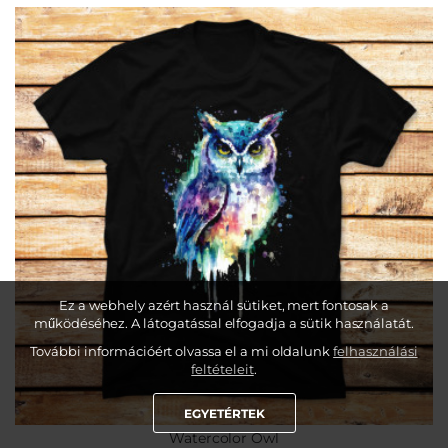
Ez a webhely azért használ sütiket, mert fontosak a
működéséhez. A látogatással elfogadja a sütik használatát.
További információért olvassa el a mi oldalunk
felhasználási
feltételeit
.
EGYETÉRTEK
Watercolor Owl