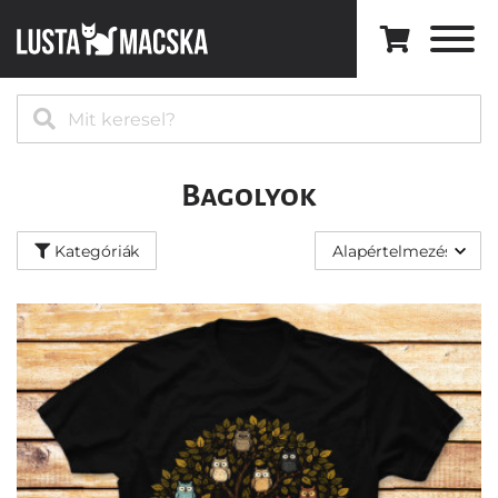
Kategóriák
Minden
modell
⚡️
A
legújabb
Bagolyok
🔥
Best
Kategóriák
Sellers
Zenei
Művészet
Macskák
Természet
Világűr
Black
&
White