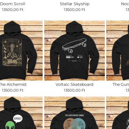
Doom Scroll
Stellar Skyship
Noc
13500,00 Ft
13500,00 Ft
1
The Alchemist
Voltaic Skateboard
The Gun
13500,00 Ft
13500,00 Ft
1