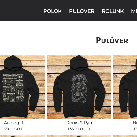
PÓLÓK
PULÓVER
RÓLUNK
M
Pulóver
Analog II
Ronin & Ryū
H
13500,00 Ft
13500,00 Ft
1