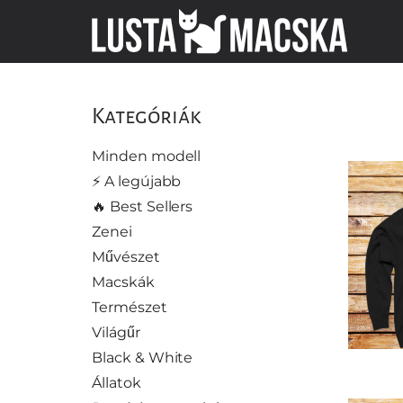
Kategóriák
Minden
modell
Kategóriák
⚡️
A
legújabb
Minden modell
🔥
⚡️ A legújabb
Best
🔥 Best Sellers
Sellers
Zenei
Zenei
Művészet
Művészet
Macskák
Macskák
Természet
Természet
Világűr
Világűr
Black & White
Black
&
Állatok
White