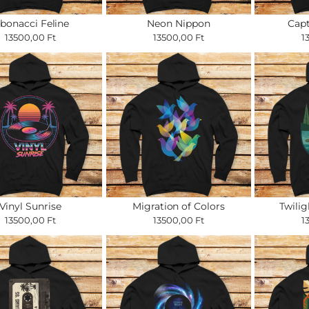
ibonacci Feline
Neon Nippon
Cap
13500,00 Ft
13500,00 Ft
1
Vinyl Sunrise
Migration of Colors
Twili
13500,00 Ft
13500,00 Ft
1