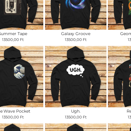
Summer Tape
Galaxy Groove
Geom
13500,00 Ft
13500,00 Ft
1
e Wave Pocket
Ugh.
Re
13500,00 Ft
13500,00 Ft
1