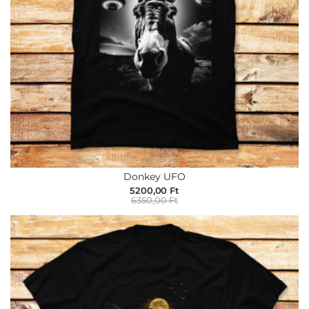
Állatok
Retró
és
nosztalgia
Vicces
Popkultúra
Kutyák
Bagolyok
Yoga
Étel
Donkey UFO
és
5200,00 Ft
ital
6350,00 Ft
Pulóver