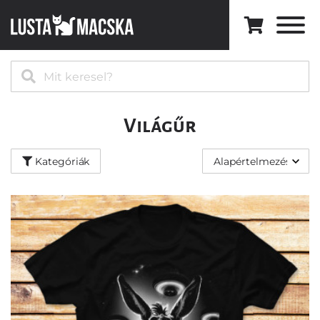
Kategóriák
Minden
modell
⚡️
A
legújabb
Világűr
🔥
Best
Kategóriák
Sellers
Zenei
Művészet
Macskák
Természet
Világűr
Black
&
White