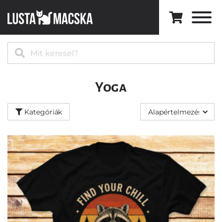
Kategóriák
Minden
modell
⚡️
A
legújabb
Yoga
🔥
Best
Kategóriák
Sellers
Zenei
Művészet
Macskák
Természet
Világűr
Black
&
White