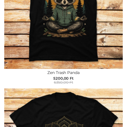
Állatok
Retró
és
nosztalgia
Vicces
Popkultúra
Kutyák
Bagolyok
Yoga
Étel
Zen Trash Panda
és
5200,00 Ft
ital
6350,00 Ft
Pulóver