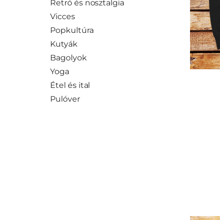
Retró és nosztalgia
Vicces
Popkultúra
Kutyák
Bagolyok
Yoga
Étel és ital
Pulóver