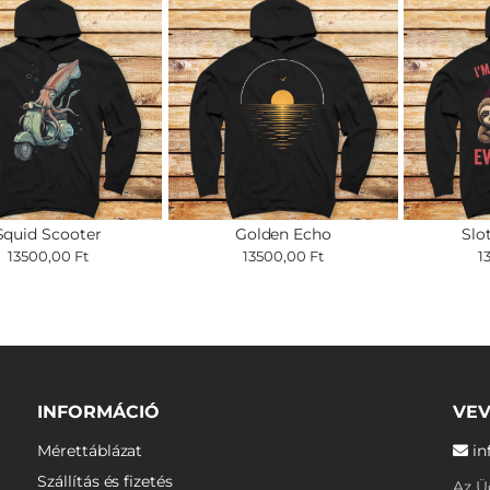
Squid Scooter
Golden Echo
Slo
13500,00 Ft
13500,00 Ft
1
INFORMÁCIÓ
VEV
Mérettáblázat
in
Szállítás és fizetés
Az Üg