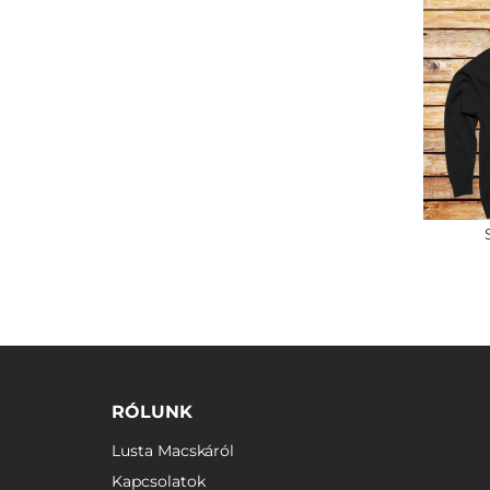
RÓLUNK
Lusta Macskáról
Kapcsolatok