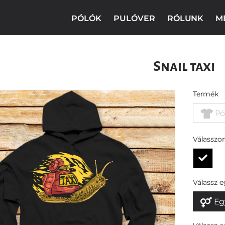
PÓLÓK
PULÓVER
RÓLUNK
M
Snail taxi
Termék
Pó
Válasszon
Válassz 
Eg