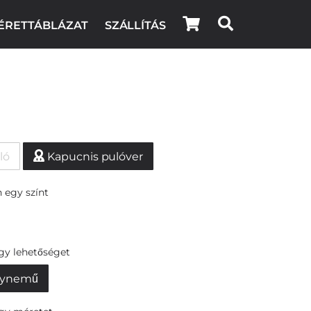
ÉRETTÁBLÁZAT
SZÁLLÍTÁS
ló
Kapucnis pulóver
 egy színt
egy lehetőséget
ynemű