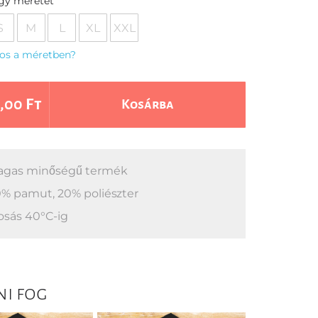
egy méretet
S
M
L
XL
XXL
os a méretben?
,00 Ft
Kosárba
gas minőségű termék
% pamut, 20% poliészter
sás 40°C-ig
ni fog