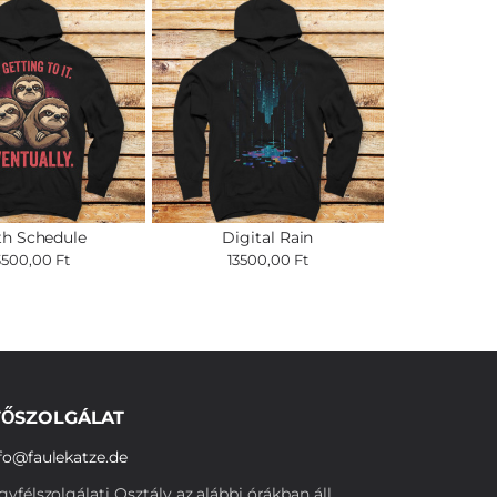
th Schedule
Digital Rain
3500,00 Ft
13500,00 Ft
ŐSZOLGÁLAT
fo@faulekatze.de
yfélszolgálati Osztály az alábbi órákban áll