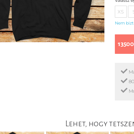
Válassz 
XS
Nem bizt
13500
Ma
80
Mo
Lehet, hogy tetsze