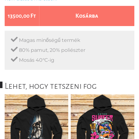
13500,00 Ft
Kosárba
Magas minőségű termék
80% pamut, 20% poliészter
Mosás 40°C-ig
Lehet, hogy tetszeni fog