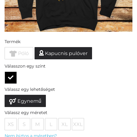
Termék
Póló
Kapucnis pulóver
Válasszon egy színt
Válassz egy lehetőséget
Egynemű
Válassz egy méretet
XS
S
M
L
XL
XXL
Nem biztos a méretben?