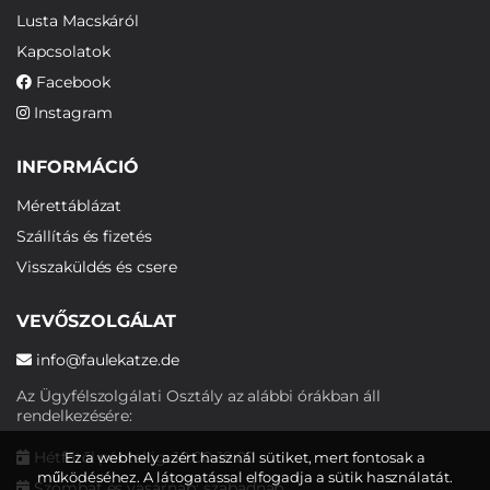
Lusta Macskáról
Kapcsolatok
Facebook
Instagram
INFORMÁCIÓ
Mérettáblázat
Szállítás és fizetés
Visszaküldés és csere
VEVŐSZOLGÁLAT
info@faulekatze.de
Az Ügyfélszolgálati Osztály az alábbi órákban áll
rendelkezésére:
Hétfőtől péntekig: 10:00-19:00
Ez a webhely azért használ sütiket, mert fontosak a
működéséhez. A látogatással elfogadja a sütik használatát.
Szombat és vasárnap: szabadnap