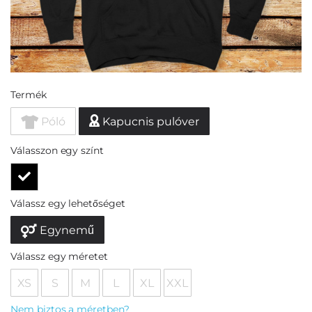
Termék
Póló
Kapucnis pulóver
Válasszon egy színt
Válassz egy lehetőséget
Egynemű
Válassz egy méretet
XS
S
M
L
XL
XXL
Nem biztos a méretben?