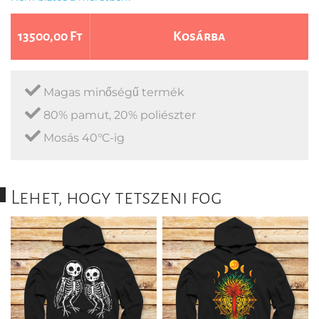
13500,00 Ft
Kosárba
Magas minőségű termék
80% pamut, 20% poliészter
Mosás 40°C-ig
Lehet, hogy tetszeni fog