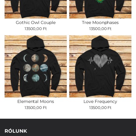
Gothic Owl Couple
Tree Moonphases
13500,00 Ft
13500,00 Ft
Elemental Moons
Love Frequency
13500,00 Ft
13500,00 Ft
RÓLUNK