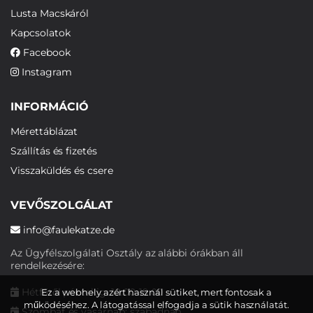
Lusta Macskáról
Kapcsolatok
Facebook
Instagram
INFORMÁCIÓ
Mérettáblázat
Szállítás és fizetés
Visszaküldés és csere
VEVŐSZOLGÁLAT
info@faulekatze.de
Az Ügyfélszolgálati Osztály az alábbi órákban áll
rendelkezésére:
Hétfőtől péntekig: 10:00-19:00
Ez a webhely azért használ sütiket, mert fontosak a
működéséhez. A látogatással elfogadja a sütik használatát.
Szombat és vasárnap: szabadnap