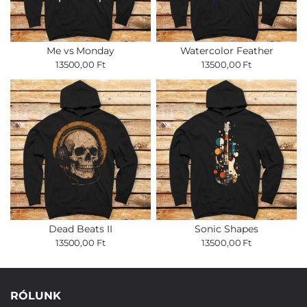
Me vs Monday
Watercolor Feather
13500,00 Ft
13500,00 Ft
Dead Beats II
Sonic Shapes
13500,00 Ft
13500,00 Ft
RÓLUNK