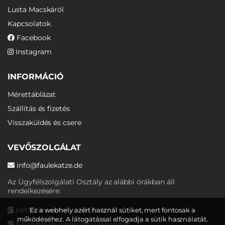
Lusta Macskáról
Kapcsolatok
Facebook
Instagram
INFORMÁCIÓ
Mérettáblázat
Szállítás és fizetés
Visszaküldés és csere
VEVŐSZOLGÁLAT
info@faulekatze.de
Az Ügyfélszolgálati Osztály az alábbi órákban áll
rendelkezésére:
Hétfőtől péntekig: 10:00-19:00
Ez a webhely azért használ sütiket, mert fontosak a
működéséhez. A látogatással elfogadja a sütik használatát.
Szombat és vasárnap: szabadnap