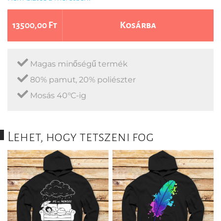
13500,00 Ft
Kosárba
Magas minőségű termék
80% pamut, 20% poliészter
Mosás 40°C-ig
Lehet, hogy tetszeni fog