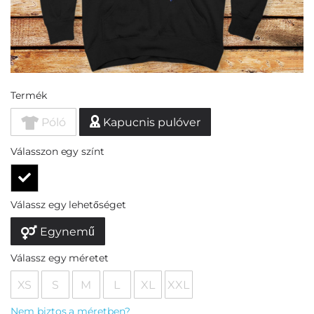
Termék
Póló
Kapucnis pulóver
Válasszon egy színt
Válassz egy lehetőséget
Egynemű
Válassz egy méretet
XS
S
M
L
XL
XXL
Nem biztos a méretben?