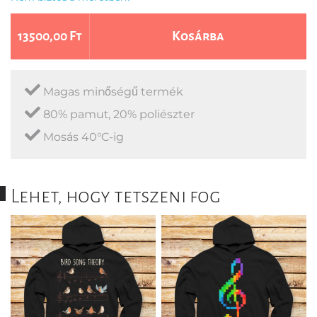
13500,00 Ft
Kosárba
Magas minőségű termék
80% pamut, 20% poliészter
Mosás 40°C-ig
Lehet, hogy tetszeni fog