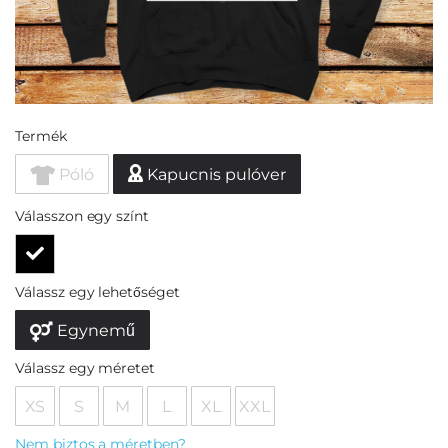
Termék
Póló
Kapucnis pulóver
Válasszon egy színt
Válassz egy lehetőséget
Egynemű
Válassz egy méretet
XS
S
M
L
XL
XXL
Nem biztos a méretben?