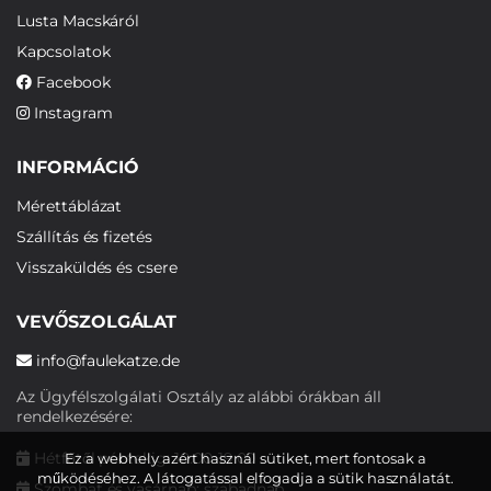
Lusta Macskáról
Kapcsolatok
Facebook
Instagram
INFORMÁCIÓ
Mérettáblázat
Szállítás és fizetés
Visszaküldés és csere
VEVŐSZOLGÁLAT
info@faulekatze.de
Az Ügyfélszolgálati Osztály az alábbi órákban áll
rendelkezésére:
Hétfőtől péntekig: 10:00-19:00
Ez a webhely azért használ sütiket, mert fontosak a
működéséhez. A látogatással elfogadja a sütik használatát.
Szombat és vasárnap: szabadnap