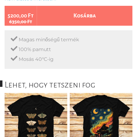
5200,00 Ft
Kosárba
6350,00 Ft
Magas minőségű termék
100% pamutt
Mosás 40°C-ig
Lehet, hogy tetszeni fog