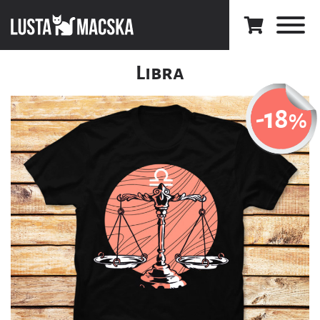
Libra
-18
%