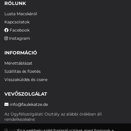
RÓLUNK
Lusta Macskáról
Kapcsolatok
Facebook
Instagram
INFORMÁCIÓ
Mérettáblázat
Szállítás és fizetés
Visszaküldés és csere
VEVŐSZOLGÁLAT
info@faulekatze.de
Az Ügyfélszolgálati Osztály az alábbi órákban áll
rendelkezésére:
Hétfőtől péntekig: 10:00-19:00
Ez a webhely azért használ sütiket, mert fontosak a