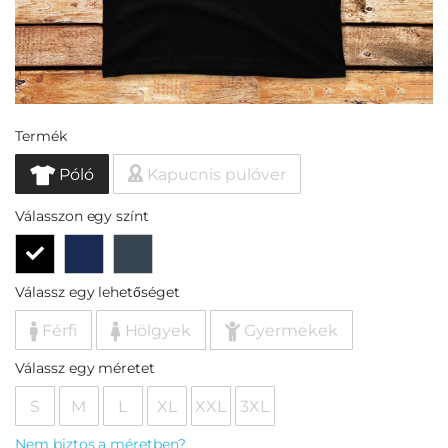
Termék
Póló
Kapucnis pulóver
Válasszon egy színt
Válassz egy lehetőséget
Férfi
Hölgyek
Gyermekek
Válassz egy méretet
S
M
L
XL
XXL
3XL
Nem biztos a méretben?