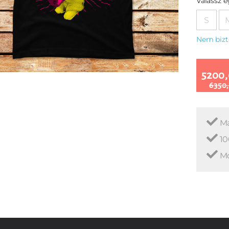
Válassz 
S
Nem bizt
5200,
6350,
Ma
10
Mo