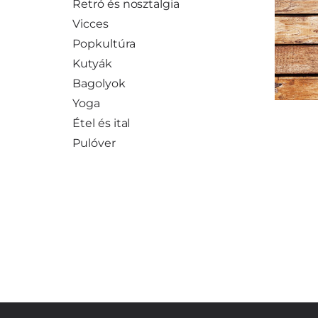
Retró és nosztalgia
Vicces
Popkultúra
Kutyák
Bagolyok
Yoga
Étel és ital
Pulóver