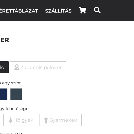
ÉRETTÁBLÁZAT
SZÁLLÍTÁS
ker
ló
Kapucnis pulóver
 egy színt
egy lehetőséget
Hölgyek
Gyermekek