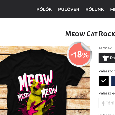
PÓLÓK
PULÓVER
RÓLUNK
M
Meow Cat Roc
Termék
-18
%
Pó
Válasszon
Válassz 
Férfi