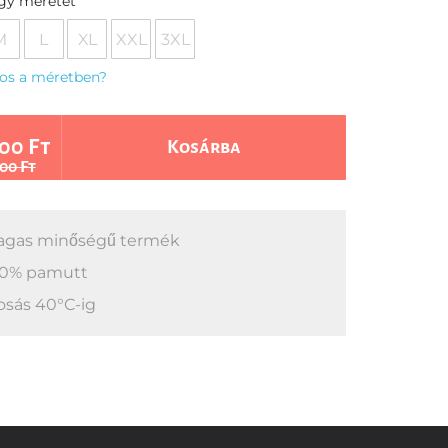
egy méretet
M
L
XL
XXL
3XL
os a méretben?
00 Ft
Kosárba
00 Ft
gas minőségű termék
0% pamutt
sás 40°C-ig