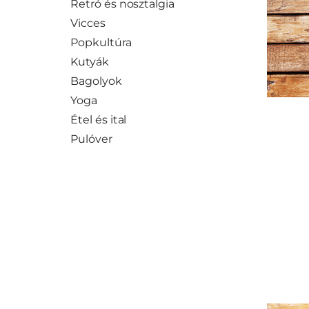
Retró és nosztalgia
Vicces
Popkultúra
Kutyák
Bagolyok
Yoga
Étel és ital
Pulóver