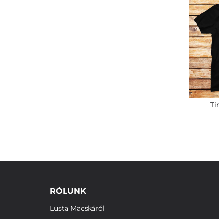
Ti
RÓLUNK
Lusta Macskáról