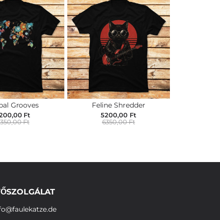
bal Grooves
Feline Shredder
200,00 Ft
5200,00 Ft
350,00 Ft
6350,00 Ft
ŐSZOLGÁLAT
fo@faulekatze.de