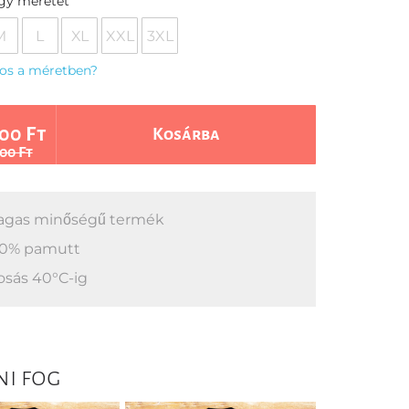
egy méretet
M
L
XL
XXL
3XL
os a méretben?
00 Ft
Kosárba
00 Ft
gas minőségű termék
0% pamutt
sás 40°C-ig
ni fog