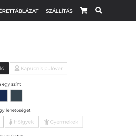
ÉRETTÁBLÁZAT
SZÁLLÍTÁS
ló
Kapucnis pulóver
 egy színt
egy lehetőséget
Hölgyek
Gyermekek