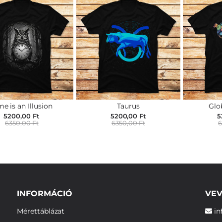
me is an Illusion
Taurus
Glo
5200,00 Ft
5200,00 Ft
5
6350,00 Ft
6350,00 Ft
6
INFORMÁCIÓ
VEV
Mérettáblázat
in