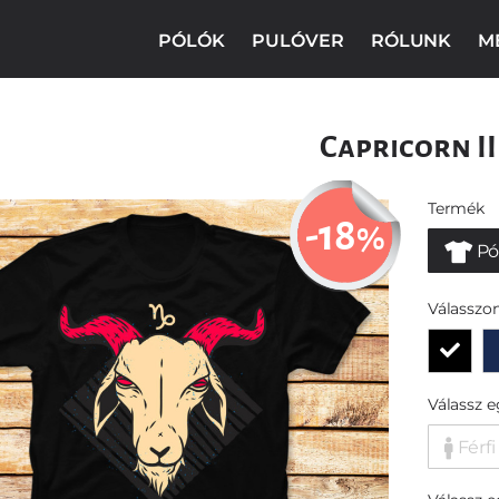
PÓLÓK
PULÓVER
RÓLUNK
M
Capricorn II
Termék
-18
%
Pó
Válasszon
Válassz 
Férfi