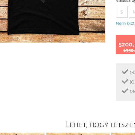
Válassz 
S
Nem bizt
5200,
6350,
Ma
10
Mo
Lehet, hogy tetsze