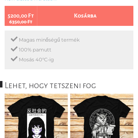
5200,00 Ft
Kosárba
6350,00 Ft
Magas minőségű termék
100% pamutt
Mosás 40°C-ig
Lehet, hogy tetszeni fog