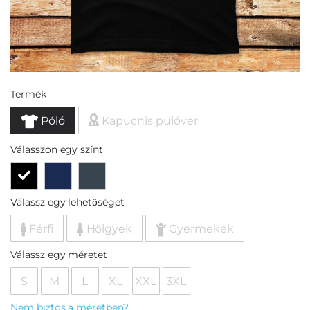
Termék
Póló
Kapucnis pulóver
Válasszon egy színt
Válassz egy lehetőséget
Férfi
Hölgyek
Gyermekek
Válassz egy méretet
S
M
L
XL
XXL
3XL
Nem biztos a méretben?