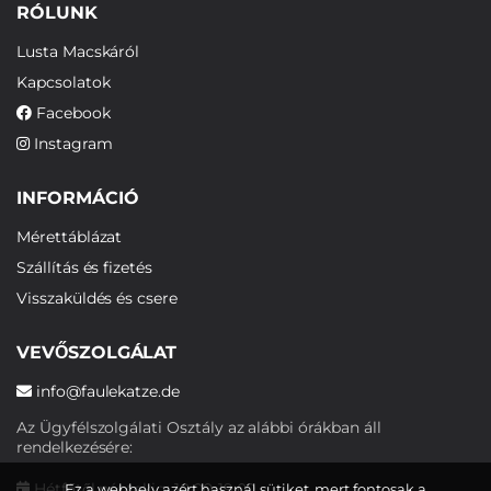
RÓLUNK
Lusta Macskáról
Kapcsolatok
Facebook
Instagram
INFORMÁCIÓ
Mérettáblázat
Szállítás és fizetés
Visszaküldés és csere
VEVŐSZOLGÁLAT
info@faulekatze.de
Az Ügyfélszolgálati Osztály az alábbi órákban áll
rendelkezésére:
Hétfőtől péntekig: 10:00-19:00
Ez a webhely azért használ sütiket, mert fontosak a