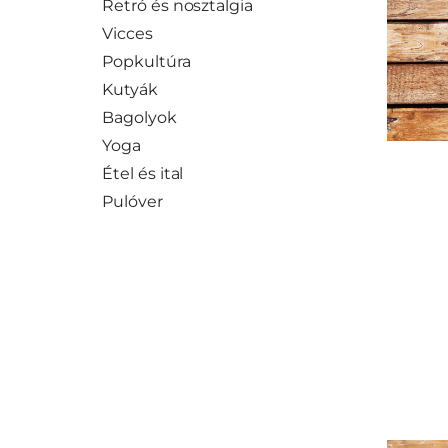
Retró és nosztalgia
Vicces
Popkultúra
Kutyák
Bagolyok
Yoga
Étel és ital
Pulóver