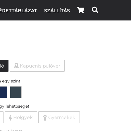
ÉRETTÁBLÁZAT
SZÁLLÍTÁS
ló
Kapucnis pulóver
 egy színt
egy lehetőséget
Hölgyek
Gyermekek