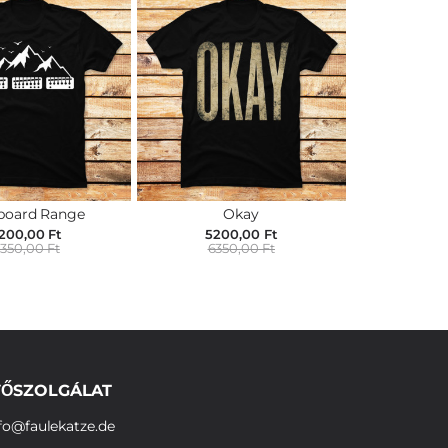
board Range
Okay
200,00 Ft
5200,00 Ft
350,00 Ft
6350,00 Ft
ŐSZOLGÁLAT
fo@faulekatze.de