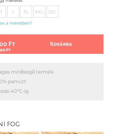
egy méretet
M
L
XL
XXL
3XL
os a méretben?
00 Ft
Kosárba
00 Ft
gas minőségű termék
0% pamutt
sás 40°C-ig
ni fog