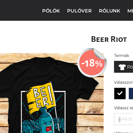
PÓLÓK
PULÓVER
RÓLUNK
M
Beer Riot
Termék
-18
%
Pó
Válasszon
Válassz 
Férfi