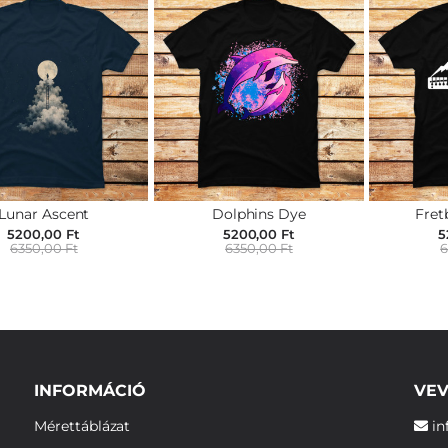
Lunar Ascent
Dolphins Dye
Fret
5200,00 Ft
5200,00 Ft
5
6350,00 Ft
6350,00 Ft
6
INFORMÁCIÓ
VEV
Mérettáblázat
in