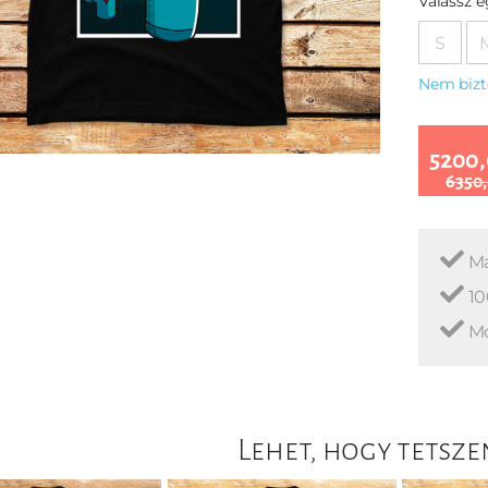
Válassz 
S
Nem bizt
5200,
6350,
Ma
10
Mo
Lehet, hogy tetsze