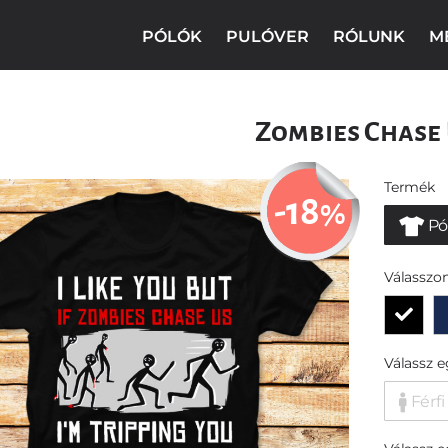
PÓLÓK
PULÓVER
RÓLUNK
M
Zombies Chase
Termék
-18
%
Pó
Válasszon
Válassz 
Férfi