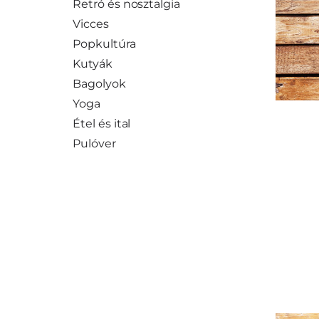
Retró és nosztalgia
Vicces
Popkultúra
Kutyák
Bagolyok
Yoga
Étel és ital
Pulóver