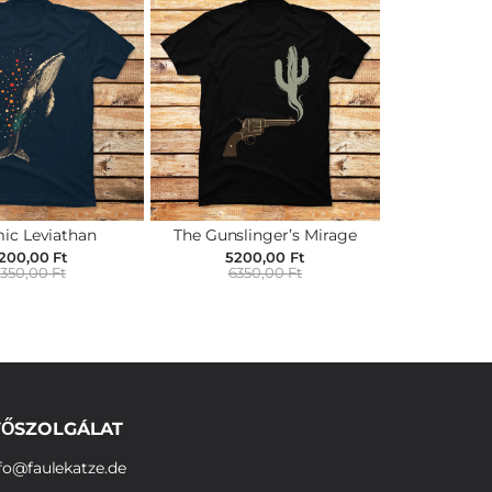
ic Leviathan
The Gunslinger’s Mirage
200,00 Ft
5200,00 Ft
350,00 Ft
6350,00 Ft
ŐSZOLGÁLAT
fo@faulekatze.de