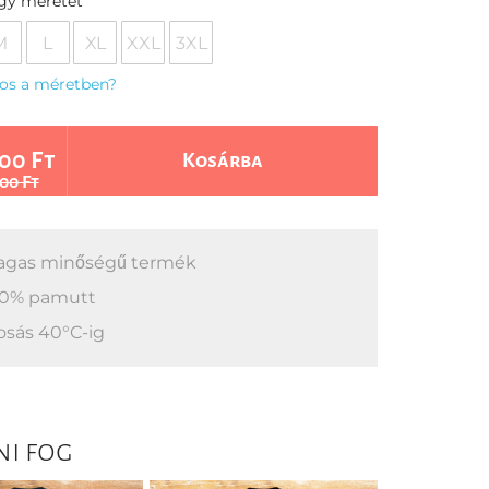
egy méretet
M
L
XL
XXL
3XL
os a méretben?
00 Ft
Kosárba
00 Ft
gas minőségű termék
0% pamutt
sás 40°C-ig
ni fog