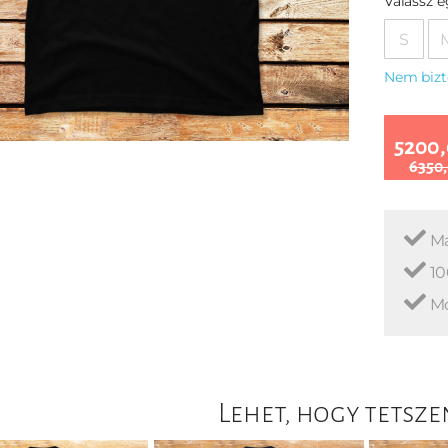
Válassz 
S
Nem bizt
5200,
6350,
Ma
10
Mo
Lehet, hogy tetsze