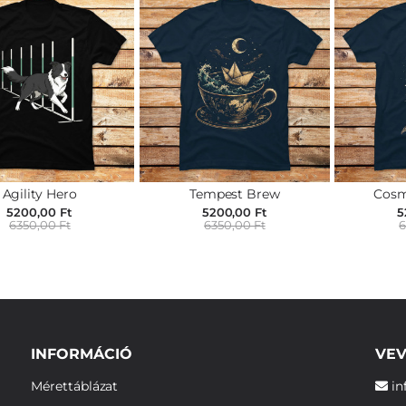
Agility Hero
Tempest Brew
Cosm
5200,00 Ft
5200,00 Ft
5
6350,00 Ft
6350,00 Ft
6
INFORMÁCIÓ
VEV
Mérettáblázat
in