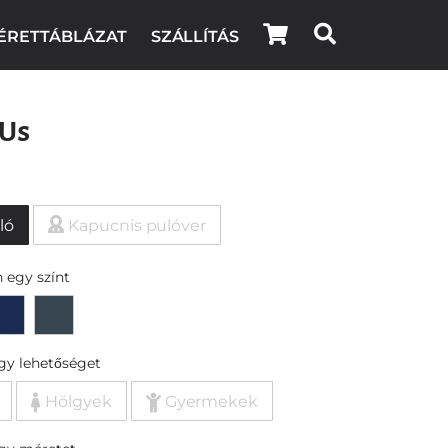
ÉRETTÁBLÁZAT
SZÁLLÍTÁS
 Us
ló
Kapucnis pulóver
 egy színt
egy lehetőséget
Hölgyek
Gyermekek