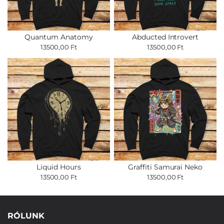
Quantum Anatomy
Abducted Introvert
13500,00 Ft
13500,00 Ft
Liquid Hours
Graffiti Samurai Neko
13500,00 Ft
13500,00 Ft
RÓLUNK