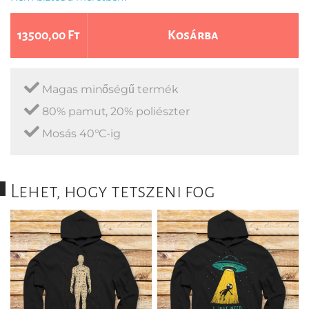
13500,00 Ft
Kosárba
Magas minőségű termék
80% pamut, 20% poliészter
Mosás 40°C-ig
Lehet, hogy tetszeni fog