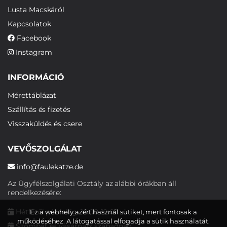
Lusta Macskáról
Kapcsolatok
Facebook
Instagram
INFORMÁCIÓ
Mérettáblázat
Szállítás és fizetés
Visszaküldés és csere
VEVŐSZOLGÁLAT
info@faulekatze.de
Az Ügyfélszolgálati Osztály az alábbi órákban áll
rendelkezésére:
Hétfőtől péntekig: 10:00-19:00
Ez a webhely azért használ sütiket, mert fontosak a
működéséhez. A látogatással elfogadja a sütik használatát.
Szombat és vasárnap: szabadnap