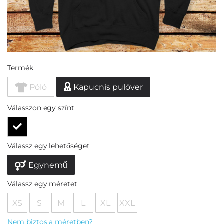
Termék
Póló
Kapucnis pulóver
Válasszon egy színt
Válassz egy lehetőséget
Egynemű
Válassz egy méretet
XS
S
M
L
XL
XXL
Nem biztos a méretben?