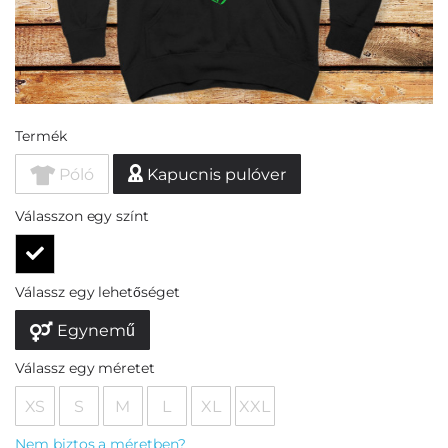
Termék
Póló
Kapucnis pulóver
Válasszon egy színt
Válassz egy lehetőséget
Egynemű
Válassz egy méretet
XS
S
M
L
XL
XXL
Nem biztos a méretben?