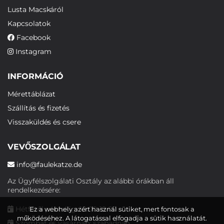
Lusta Macskáról
Kapcsolatok
Facebook
Instagram
INFORMÁCIÓ
Mérettáblázat
Szállítás és fizetés
Visszaküldés és csere
VEVŐSZOLGÁLAT
info@faulekatze.de
Az Ügyfélszolgálati Osztály az alábbi órákban áll
rendelkezésére:
Hétfőtől péntekig: 10:00-19:00
Ez a webhely azért használ sütiket, mert fontosak a
működéséhez. A látogatással elfogadja a sütik használatát.
Szombat és vasárnap: szabadnap