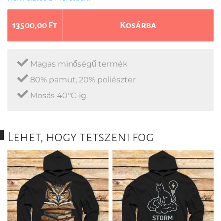
13500,00 Ft
Kosárba
Magas minőségű termék
80% pamut, 20% poliészter
Mosás 40°C-ig
Lehet, hogy tetszeni fog