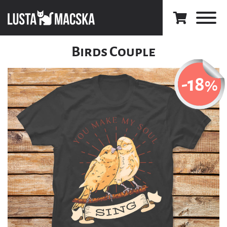
Birds Couple
-18
%