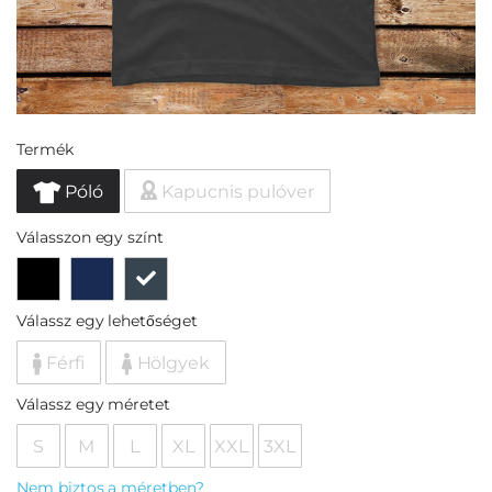
Termék
Póló
Kapucnis pulóver
Válasszon egy színt
Válassz egy lehetőséget
Férfi
Hölgyek
Válassz egy méretet
S
M
L
XL
XXL
3XL
Nem biztos a méretben?