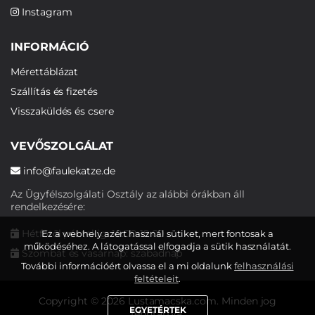
Instagram
INFORMÁCIÓ
Mérettáblázat
Szállítás és fizetés
Visszaküldés és csere
VEVŐSZOLGÁLAT
info@faulekatze.de
Az Ügyfélszolgálati Osztály az alábbi órákban áll
rendelkezésére:
Hétfőtől péntekig: 10:00-19:00
Ez a webhely azért használ sütiket, mert fontosak a
működéséhez. A látogatással elfogadja a sütik használatát.
Szombat és vasárnap: szabadnap
További információért olvassa el a mi oldalunk
felhasználási
feltételeit
.
Copyright © 2026 Lustamacska.com. Minden jog
EGYETÉRTEK
fenntartva.