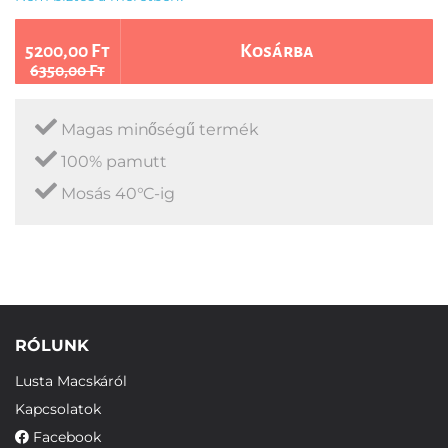
5200,00 Ft
Kosárba
6350,00 Ft
Magas minőségű termék
100% pamutt
Mosás 40°C-ig
RÓLUNK
Lusta Macskáról
Kapcsolatok
Facebook