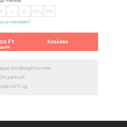
egy méretet
M
L
XL
XXL
3XL
os a méretben?
00 Ft
Kosárba
00 Ft
gas minőségű termék
0% pamutt
sás 40°C-ig