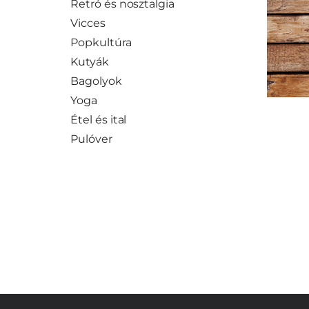
Retró és nosztalgia
Vicces
Popkultúra
Kutyák
Bagolyok
Yoga
Étel és ital
Pulóver