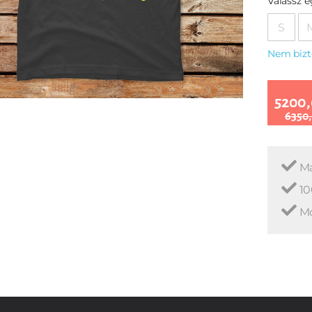
Válassz 
S
Nem bizt
5200,
6350,
Ma
10
Mo