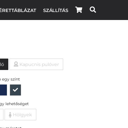
ÉRETTÁBLÁZAT
SZÁLLÍTÁS
ló
Kapucnis pulóver
 egy színt
egy lehetőséget
Hölgyek