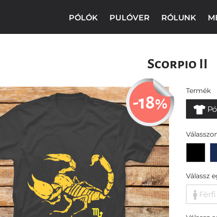
PÓLÓK
PULÓVER
RÓLUNK
M
Scorpio II
Termék
-18
%
Pó
Válasszon
Válassz 
Férfi