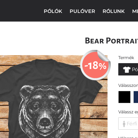
PÓLÓK
PULÓVER
RÓLUNK
M
Bear Portrai
Termék
-18
%
Pó
Válasszon
Válassz 
Férfi