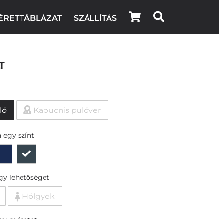
ÉRETTÁBLÁZAT
SZÁLLÍTÁS
t
ló
Kapucnis pulóver
 egy színt
egy lehetőséget
Hölgyek