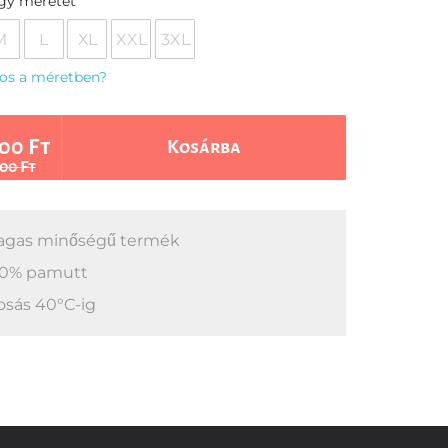
egy méretet
M
L
XL
XXL
3XL
os a méretben?
00 Ft
Kosárba
00 Ft
gas minőségű termék
0% pamutt
sás 40°C-ig