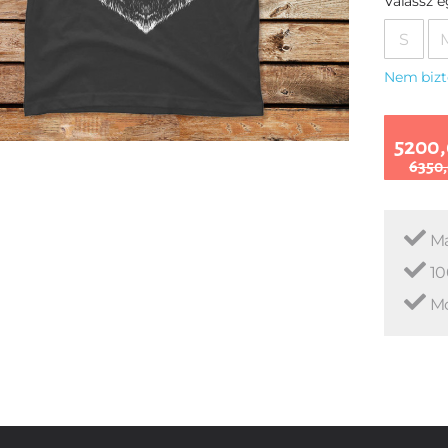
Válassz 
S
Nem bizt
5200,
6350,
Ma
10
Mo