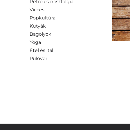
Retró és nosztalgia
Vicces
Popkultúra
Kutyák
Bagolyok
Yoga
Étel és ital
Pulóver