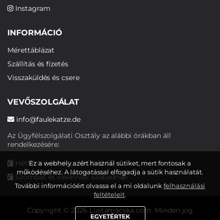
Instagram
INFORMÁCIÓ
Mérettáblázat
Szállítás és fizetés
Visszaküldés és csere
VEVŐSZOLGÁLAT
info@faulekatze.de
Az Ügyfélszolgálati Osztály az alábbi órákban áll
rendelkezésére:
Hétfőtől péntekig: 10:00-19:00
Ez a webhely azért használ sütiket, mert fontosak a
működéséhez. A látogatással elfogadja a sütik használatát.
Szombat és vasárnap: szabadnap
További információért olvassa el a mi oldalunk
felhasználási
feltételeit
.
Copyright © 2026 Lustamacska.com. Minden jog
EGYETÉRTEK
fenntartva.