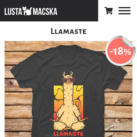
Llamaste
-18
%