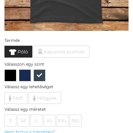
Termék
Póló
Kapucnis pulóver
Válasszon egy színt
Válassz egy lehetőséget
Férfi
Hölgyek
Válassz egy méretet
S
M
L
XL
XXL
3XL
Nem biztos a méretben?