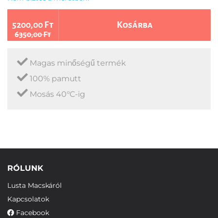
5200,00 Ft
Kosárba
6350,00 Ft
Magas minőségű termék
100% pamutt
Mosás 40°C-ig
RÓLUNK
Lusta Macskáról
Kapcsolatok
Facebook