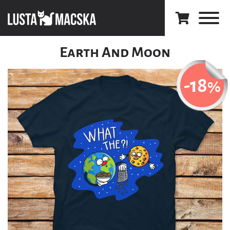
Earth And Moon
-18
%