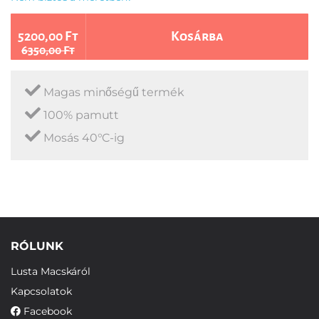
5200,00 Ft
Kosárba
6350,00 Ft
Magas minőségű termék
100% pamutt
Mosás 40°C-ig
RÓLUNK
Lusta Macskáról
Kapcsolatok
Facebook