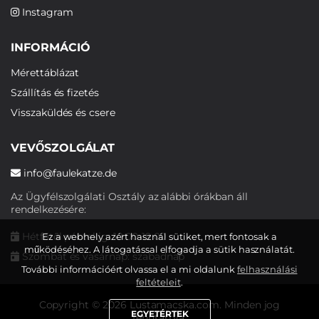
Instagram
INFORMÁCIÓ
Mérettáblázat
Szállítás és fizetés
Visszaküldés és csere
VEVŐSZOLGÁLAT
info@faulekatze.de
Az Ügyfélszolgálati Osztály az alábbi órákban áll
rendelkezésére:
Hétfőtől péntekig: 10:00-19:00
Ez a webhely azért használ sütiket, mert fontosak a
működéséhez. A látogatással elfogadja a sütik használatát.
Szombat és vasárnap: szabadnap
További információért olvassa el a mi oldalunk
felhasználási
feltételeit
.
Copyright © 2026 Lustamacska.com. Minden jog
EGYETÉRTEK
fenntartva.