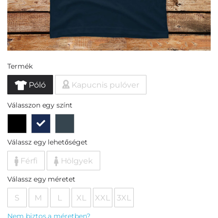
Termék
Póló
Kapucnis pulóver
Válasszon egy színt
Válassz egy lehetőséget
Férfi
Hölgyek
Válassz egy méretet
S
M
L
XL
XXL
3XL
Nem biztos a méretben?