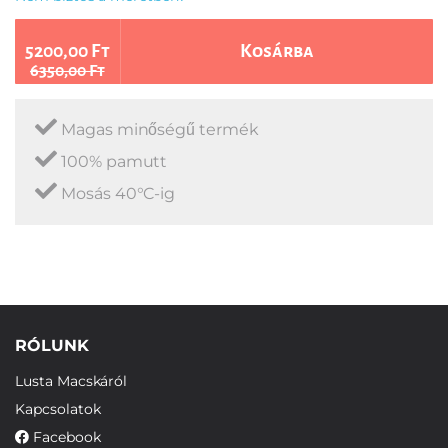
5200,00 Ft
Kosárba
6350,00 Ft
Magas minőségű termék
100% pamutt
Mosás 40°C-ig
RÓLUNK
Lusta Macskáról
Kapcsolatok
Facebook