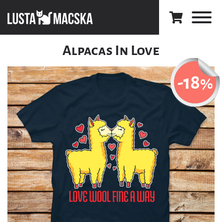
Alpacas In Love
-18
%