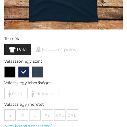
Termék
Póló
Kapucnis pulóver
Válasszon egy színt
Válassz egy lehetőséget
Férfi
Hölgyek
Válassz egy méretet
S
M
L
XL
XXL
3XL
Nem biztos a méretben?