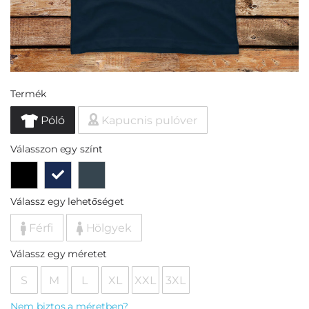
Termék
Póló
Kapucnis pulóver
Válasszon egy színt
Válassz egy lehetőséget
Férfi
Hölgyek
Válassz egy méretet
S
M
L
XL
XXL
3XL
Nem biztos a méretben?