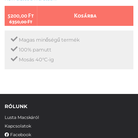
5200,00 Ft
Kosárba
6350,00 Ft
Magas minőségű termék
100% pamutt
Mosás 40°C-ig
RÓLUNK
Lusta Macskáról
Kapcsolatok
Facebook