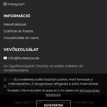
Instagram
INFORMÁCIÓ
Mérettáblázat
Szállítás és fizetés
Visszaküldés és csere
VEVŐSZOLGÁLAT
info@faulekatze.de
Az Ügyfélszolgálati Osztály az alábbi órákban áll
rendelkezésére:
Hétfőtől péntekig: 10:00-19:00
Ez a webhely azért használ sütiket, mert fontosak a
működéséhez. A látogatással elfogadja a sütik használatát.
Szombat és vasárnap: szabadnap
További információért olvassa el a mi oldalunk
felhasználási
feltételeit
.
Copyright © 2026 Lustamacska.com. Minden jog
EGYETÉRTEK
fenntartva.