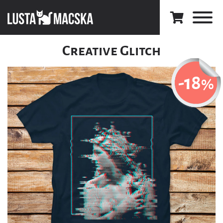
Creative Glitch
-18
%