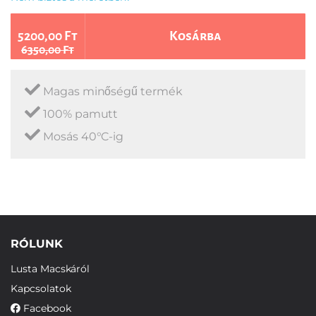
5200,00 Ft
Kosárba
6350,00 Ft
Magas minőségű termék
100% pamutt
Mosás 40°C-ig
RÓLUNK
Lusta Macskáról
Kapcsolatok
Facebook