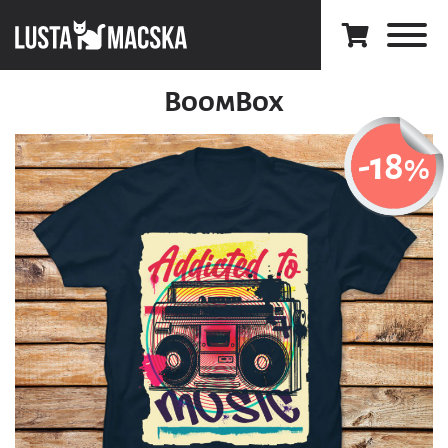
BoomBox
-18
%