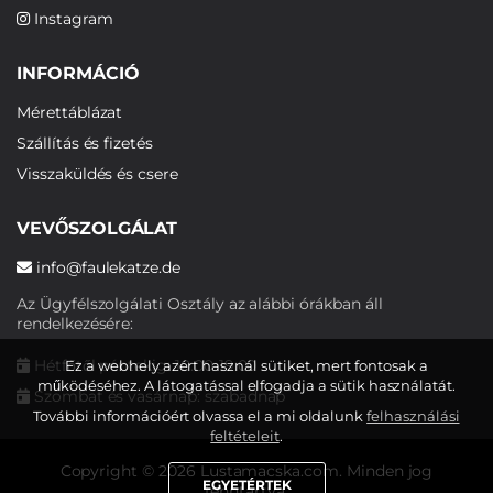
Instagram
INFORMÁCIÓ
Mérettáblázat
Szállítás és fizetés
Visszaküldés és csere
VEVŐSZOLGÁLAT
info@faulekatze.de
Az Ügyfélszolgálati Osztály az alábbi órákban áll
rendelkezésére:
Hétfőtől péntekig: 10:00-19:00
Ez a webhely azért használ sütiket, mert fontosak a
működéséhez. A látogatással elfogadja a sütik használatát.
Szombat és vasárnap: szabadnap
További információért olvassa el a mi oldalunk
felhasználási
feltételeit
.
Copyright © 2026 Lustamacska.com. Minden jog
EGYETÉRTEK
fenntartva.