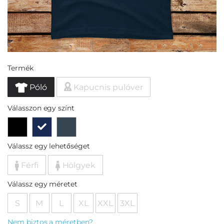
Termék
Póló
Kapucnis pulóver
Válasszon egy színt
Válassz egy lehetőséget
Férfi
Hölgyek
Válassz egy méretet
S
M
L
XL
XXL
3XL
Nem biztos a méretben?