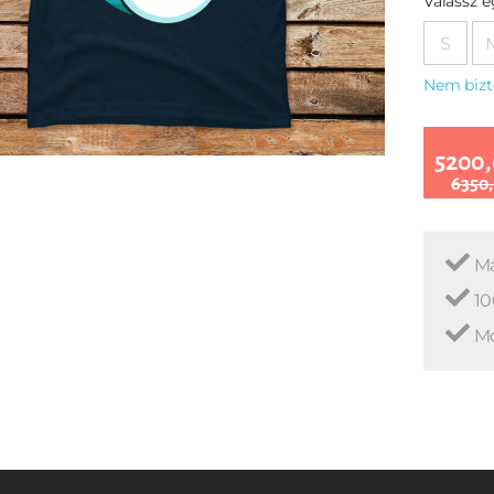
Válassz 
S
Nem bizt
5200,
6350,
Ma
10
Mo