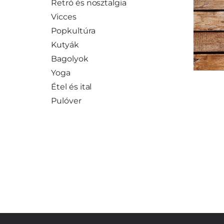
Retró és nosztalgia
Vicces
Popkultúra
Kutyák
Bagolyok
Yoga
Étel és ital
Pulóver