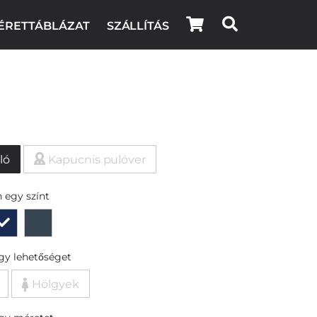
ÉRETTÁBLÁZAT
SZÁLLÍTÁS
ló
Kapucnis pulóver
 egy színt
egy lehetőséget
Hölgyek