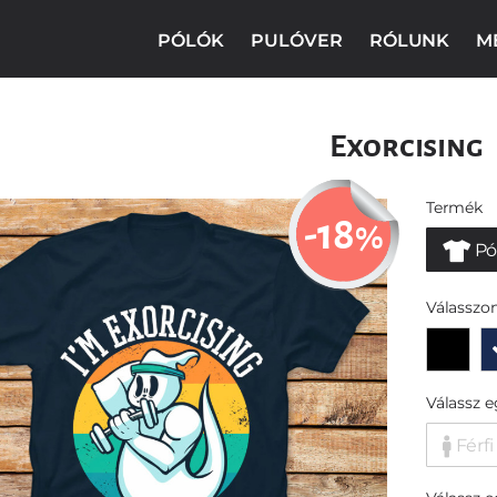
PÓLÓK
PULÓVER
RÓLUNK
M
Exorcising
Termék
-18
%
Pó
Válasszon
Válassz 
Férfi