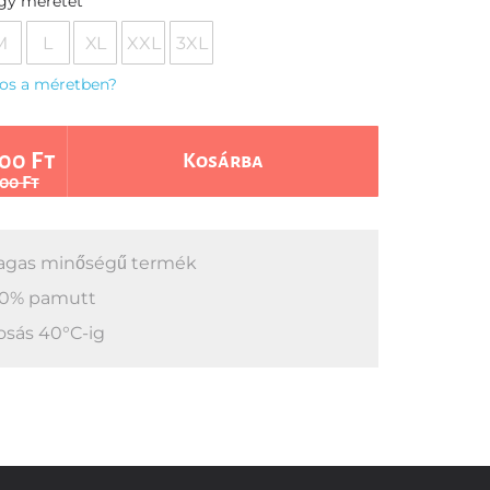
egy méretet
M
L
XL
XXL
3XL
os a méretben?
00 Ft
Kosárba
00 Ft
gas minőségű termék
0% pamutt
sás 40°C-ig