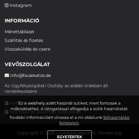
Instagram
INFORMÁCIÓ
Mérettáblázat
Szállítás és fizetés
Visszaküldés és csere
VEVŐSZOLGÁLAT
info@faulekatze.de
Az Ügyfélszolgálati Osztály az alábbi órákban áll
rendelkezésére:
Hétfőtől péntekig: 10:00-19:00
Ez a webhely azért használ sütiket, mert fontosak a
működéséhez. A látogatással elfogadja a sütik használatát.
Szombat és vasárnap: szabadnap
További információért olvassa el a mi oldalunk
felhasználási
feltételeit
.
Copyright © 2026 Lustamacska.com. Minden jog
EGYETÉRTEK
fenntartva.