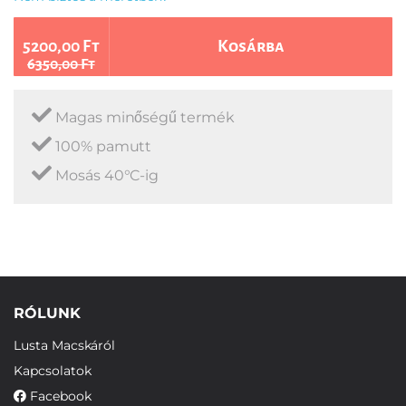
5200,00 Ft
Kosárba
6350,00 Ft
Magas minőségű termék
100% pamutt
Mosás 40°C-ig
RÓLUNK
Lusta Macskáról
Kapcsolatok
Facebook