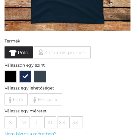
Termék
Póló
Kapucnis pulóver
Válasszon egy színt
Válassz egy lehetőséget
Férfi
Hölgyek
Válassz egy méretet
S
M
L
XL
XXL
3XL
Nem biztos a méretben?