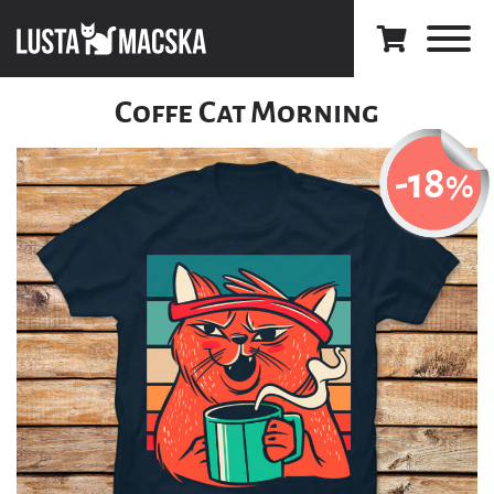
Coffe Cat Morning
-18
%