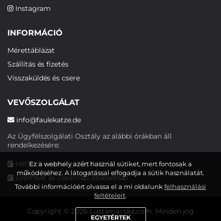
Instagram
INFORMÁCIÓ
Mérettáblázat
Szállítás és fizetés
Visszaküldés és csere
VEVŐSZOLGÁLAT
info@faulekatze.de
Az Ügyfélszolgálati Osztály az alábbi órákban áll
rendelkezésére:
Hétfőtől péntekig: 10:00-19:00
Ez a webhely azért használ sütiket, mert fontosak a
működéséhez. A látogatással elfogadja a sütik használatát.
Szombat és vasárnap: szabadnap
További információért olvassa el a mi oldalunk
felhasználási
feltételeit
.
Copyright © 2026 Lustamacska.com. Minden jog
EGYETÉRTEK
fenntartva.