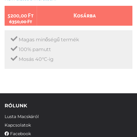
5200,00 Ft
Kosárba
6350,00 Ft
Magas minőségű termék
100% pamutt
Mosás 40°C-ig
RÓLUNK
Lusta Macskáról
Kapcsolatok
Facebook