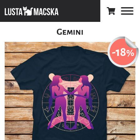
Gemini
-18
%