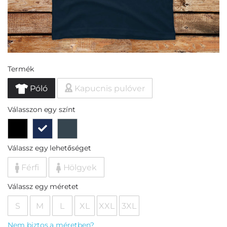
Termék
Póló
Kapucnis pulóver
Válasszon egy színt
Válassz egy lehetőséget
Férfi
Hölgyek
Válassz egy méretet
S
M
L
XL
XXL
3XL
Nem biztos a méretben?