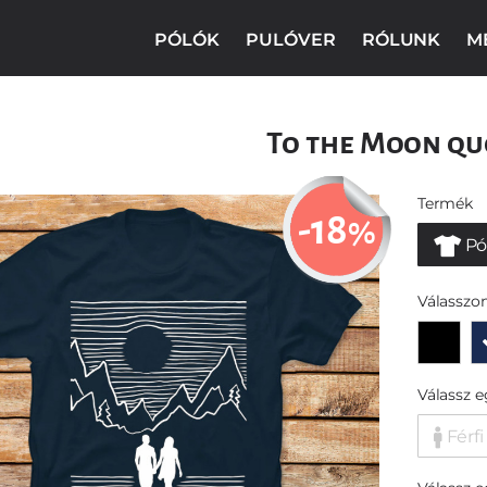
PÓLÓK
PULÓVER
RÓLUNK
M
To the Moon qu
Termék
-18
%
Pó
Válasszon
Válassz 
Férfi