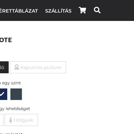
ÉRETTÁBLÁZAT
SZÁLLÍTÁS
ote
ló
Kapucnis pulóver
 egy színt
egy lehetőséget
Hölgyek