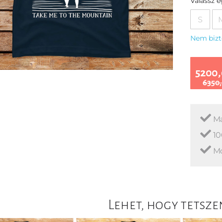
Válassz 
S
Nem bizt
5200,
6350,
Ma
10
Mo
Lehet, hogy tetsze