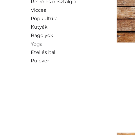
Retró és nosztalgia
Vicces
Popkultúra
Kutyák
Bagolyok
Yoga
Étel és ital
Pulóver