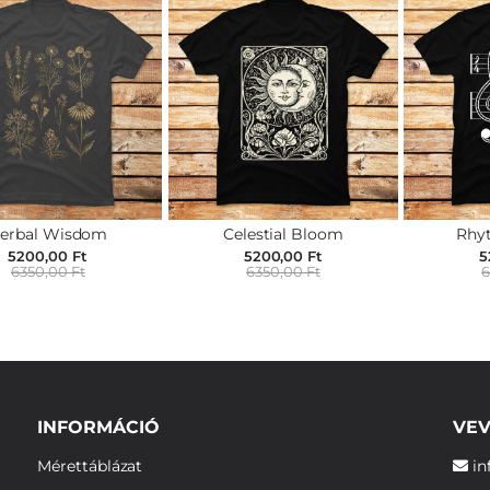
erbal Wisdom
Celestial Bloom
Rhy
5200,00 Ft
5200,00 Ft
5
6350,00 Ft
6350,00 Ft
6
INFORMÁCIÓ
VEV
Mérettáblázat
in