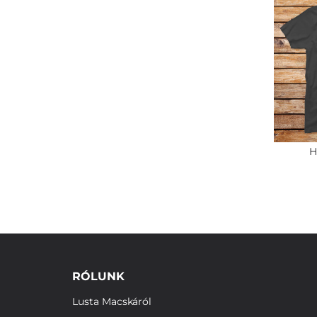
H
RÓLUNK
Lusta Macskáról