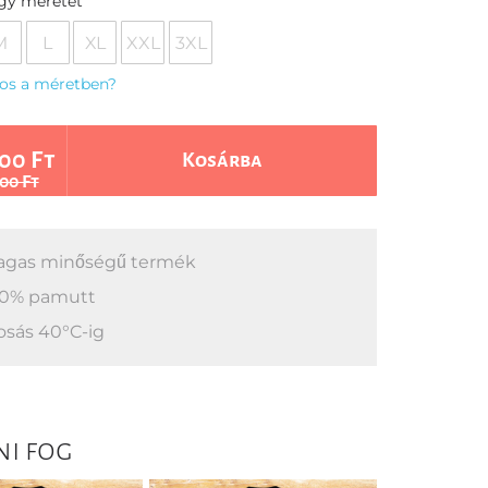
egy méretet
M
L
XL
XXL
3XL
os a méretben?
00 Ft
Kosárba
00 Ft
gas minőségű termék
0% pamutt
sás 40°C-ig
ni fog