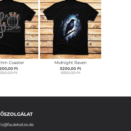
thm Coaster
Midnight Raven
200,00 Ft
5200,00 Ft
350,00 Ft
6350,00 Ft
ŐSZOLGÁLAT
fo@faulekatze.de