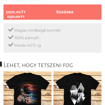
5200,00 Ft
Kosárba
6350,00 Ft
Magas minőségű termék
100% pamutt
Mosás 40°C-ig
Lehet, hogy tetszeni fog