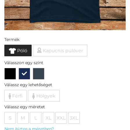
Termék
Póló
Kapucnis pulóver
Válasszon egy színt
Válassz egy lehetőséget
Férfi
Hölgyek
Válassz egy méretet
S
M
L
XL
XXL
3XL
Nem biztos a méretben?