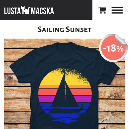
Sailing Sunset
-18
%