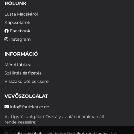
RÓLUNK
Lusta Macskáról
Kapcsolatok
Facebook
Instagram
INFORMÁCIÓ
Mérettáblázat
Szállítás és fizetés
Visszaküldés és csere
VEVŐSZOLGÁLAT
info@faulekatze.de
Az Ügyfélszolgálati Osztály az alábbi órákban áll
rendelkezésére:
Hétfőtől péntekig: 10:00-19:00
Ez a webhely azért használ sütiket, mert fontosak a