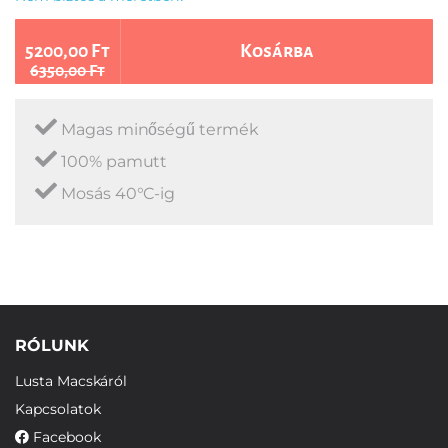
5200,00 Ft
Kosárba
6350,00 Ft
Magas minőségű termék
100% pamutt
Mosás 40°C-ig
RÓLUNK
Lusta Macskáról
Kapcsolatok
Facebook