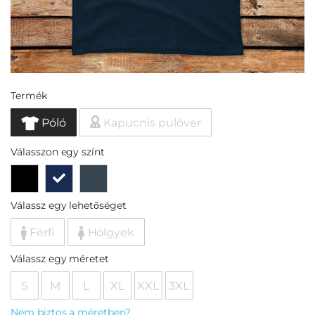
Termék
Póló
Kapucnis pulóver
Válasszon egy színt
Válassz egy lehetőséget
Férfi
Hölgyek
Válassz egy méretet
S
M
L
XL
XXL
3XL
Nem biztos a méretben?