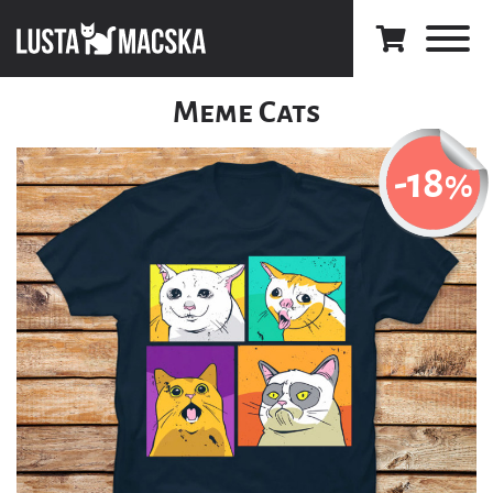
Meme Cats
-18
%