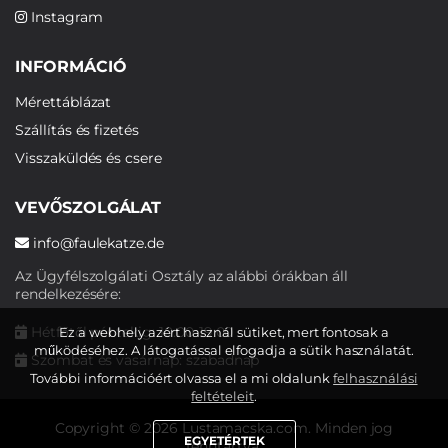
Instagram
INFORMÁCIÓ
Mérettáblázat
Szállítás és fizetés
Visszaküldés és csere
VEVŐSZOLGÁLAT
info@faulekatze.de
Az Ügyfélszolgálati Osztály az alábbi órákban áll
rendelkezésére:
Hétfőtől péntekig: 10:00-19:00
Ez a webhely azért használ sütiket, mert fontosak a
működéséhez. A látogatással elfogadja a sütik használatát.
Szombat és vasárnap: szabadnap
További információért olvassa el a mi oldalunk
felhasználási
feltételeit
.
Copyright © 2026 Lustamacska.com. Minden jog
EGYETÉRTEK
fenntartva.