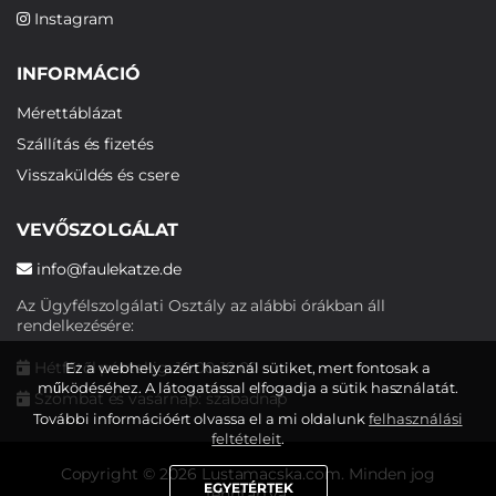
Instagram
INFORMÁCIÓ
Mérettáblázat
Szállítás és fizetés
Visszaküldés és csere
VEVŐSZOLGÁLAT
info@faulekatze.de
Az Ügyfélszolgálati Osztály az alábbi órákban áll
rendelkezésére:
Hétfőtől péntekig: 10:00-19:00
Ez a webhely azért használ sütiket, mert fontosak a
működéséhez. A látogatással elfogadja a sütik használatát.
Szombat és vasárnap: szabadnap
További információért olvassa el a mi oldalunk
felhasználási
feltételeit
.
Copyright © 2026 Lustamacska.com. Minden jog
EGYETÉRTEK
fenntartva.