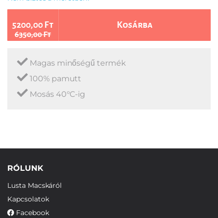
5200,00 Ft
Kosárba
6350,00 Ft
Magas minőségű termék
100% pamutt
Mosás 40°C-ig
RÓLUNK
Lusta Macskáról
Kapcsolatok
Facebook