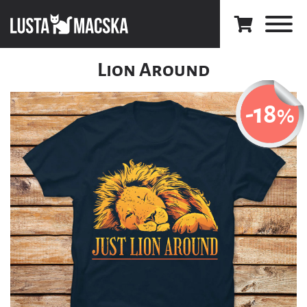
Lion Around
-18
%