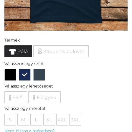
Termék
Póló
Kapucnis pulóver
Válasszon egy színt
Válassz egy lehetőséget
Férfi
Hölgyek
Válassz egy méretet
S
M
L
XL
XXL
3XL
Nem biztos a méretben?