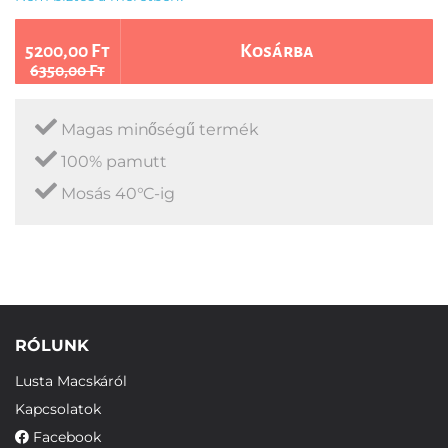
5200,00 Ft
Kosárba
6350,00 Ft
Magas minőségű termék
100% pamutt
Mosás 40°C-ig
RÓLUNK
Lusta Macskáról
Kapcsolatok
Facebook