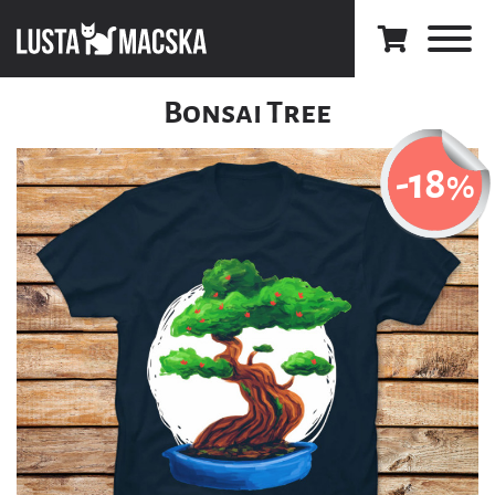
Bonsai Tree
-18
%