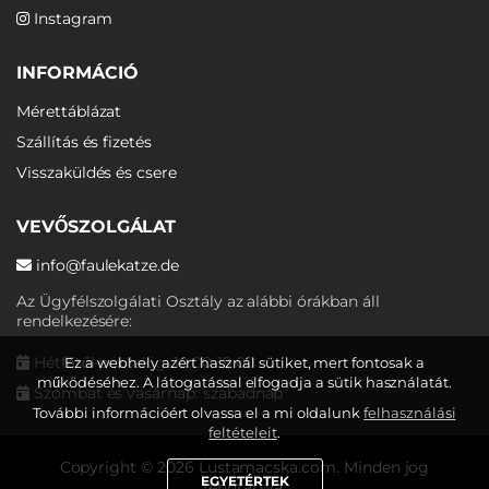
Instagram
INFORMÁCIÓ
Mérettáblázat
Szállítás és fizetés
Visszaküldés és csere
VEVŐSZOLGÁLAT
info@faulekatze.de
Az Ügyfélszolgálati Osztály az alábbi órákban áll
rendelkezésére:
Hétfőtől péntekig: 10:00-19:00
Ez a webhely azért használ sütiket, mert fontosak a
működéséhez. A látogatással elfogadja a sütik használatát.
Szombat és vasárnap: szabadnap
További információért olvassa el a mi oldalunk
felhasználási
feltételeit
.
Copyright © 2026 Lustamacska.com. Minden jog
EGYETÉRTEK
fenntartva.