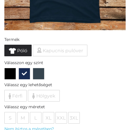
Termék
Póló
Kapucnis pulóver
Válasszon egy színt
Válassz egy lehetőséget
Férfi
Hölgyek
Válassz egy méretet
S
M
L
XL
XXL
3XL
Nem biztos a méretben?