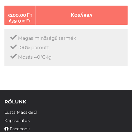
5200,00 Ft
Kosárba
6350,00 Ft
Magas minőségű termék
100% pamutt
Mosás 40°C-ig
RÓLUNK
Lusta Macskáról
Kapcsolatok
Facebook