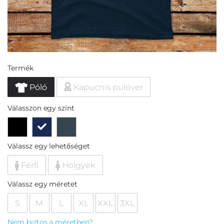
Termék
Póló
Kapucnis pulóver
Válasszon egy színt
Válassz egy lehetőséget
Férfi
Hölgyek
Válassz egy méretet
S
M
L
XL
XXL
3XL
Nem biztos a méretben?