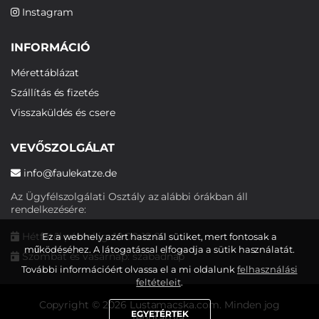
Instagram
INFORMÁCIÓ
Mérettáblázat
Szállítás és fizetés
Visszaküldés és csere
VEVŐSZOLGÁLAT
info@faulekatze.de
Az Ügyfélszolgálati Osztály az alábbi órákban áll
rendelkezésére:
Hétfőtől péntekig: 10:00-19:00
Ez a webhely azért használ sütiket, mert fontosak a
működéséhez. A látogatással elfogadja a sütik használatát.
Szombat és vasárnap: szabadnap
További információért olvassa el a mi oldalunk
felhasználási
feltételeit
.
Copyright © 2026 Lustamacska.com. Minden jog
EGYETÉRTEK
fenntartva.