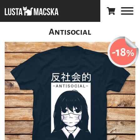
Antisocial
-18
%