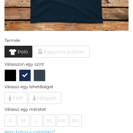
Termék
Póló
Kapucnis pulóver
Válasszon egy színt
Válassz egy lehetőséget
Férfi
Hölgyek
Válassz egy méretet
S
M
L
XL
XXL
3XL
Nem biztos a méretben?