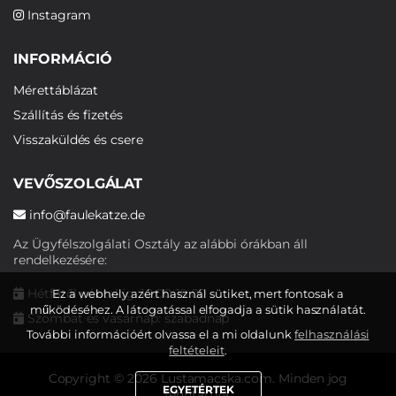
Instagram
INFORMÁCIÓ
Mérettáblázat
Szállítás és fizetés
Visszaküldés és csere
VEVŐSZOLGÁLAT
info@faulekatze.de
Az Ügyfélszolgálati Osztály az alábbi órákban áll
rendelkezésére:
Hétfőtől péntekig: 10:00-19:00
Ez a webhely azért használ sütiket, mert fontosak a
működéséhez. A látogatással elfogadja a sütik használatát.
Szombat és vasárnap: szabadnap
További információért olvassa el a mi oldalunk
felhasználási
feltételeit
.
Copyright © 2026 Lustamacska.com. Minden jog
EGYETÉRTEK
fenntartva.