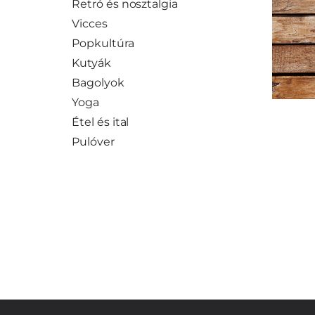
Retró és nosztalgia
Vicces
Popkultúra
Kutyák
Bagolyok
Yoga
Étel és ital
Pulóver