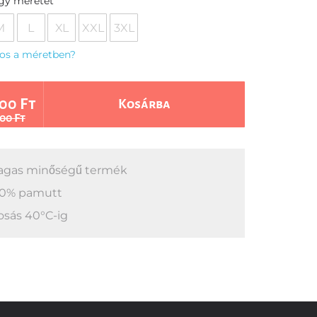
egy méretet
M
L
XL
XXL
3XL
os a méretben?
00 Ft
Kosárba
00 Ft
gas minőségű termék
0% pamutt
sás 40°C-ig