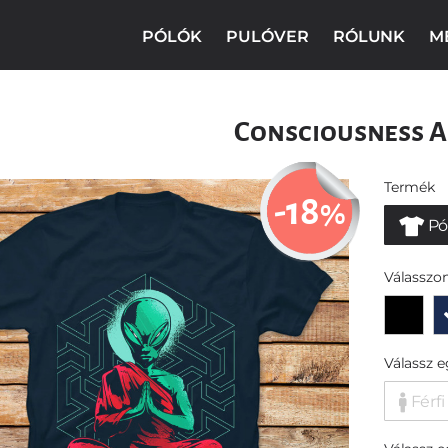
PÓLÓK
PULÓVER
RÓLUNK
M
Consciousness A
Termék
-18
%
Pó
Válasszon
Válassz 
Férfi