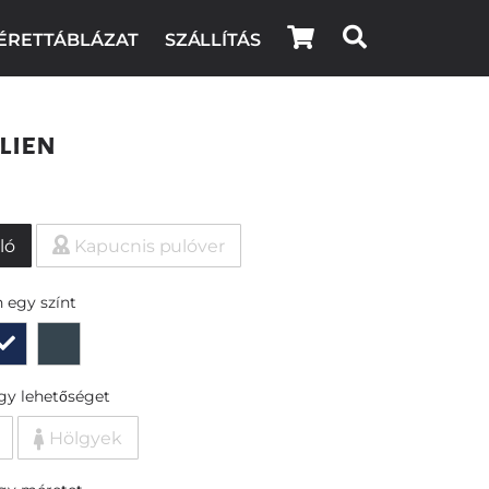
ÉRETTÁBLÁZAT
SZÁLLÍTÁS
lien
ló
Kapucnis pulóver
 egy színt
egy lehetőséget
Hölgyek