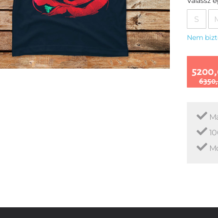
Válassz 
S
Nem bizt
5200,
6350,
Ma
10
Mo