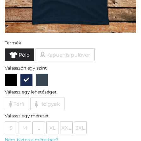
Termék
Póló
Kapucnis pulóver
Válasszon egy színt
Válassz egy lehetőséget
Férfi
Hölgyek
Válassz egy méretet
S
M
L
XL
XXL
3XL
Nem biztos a méretben?