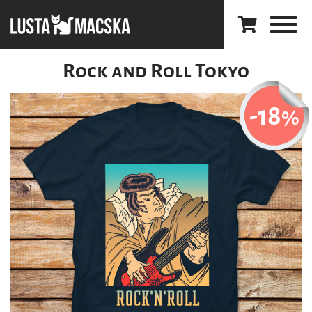
Rock and Roll Tokyo
-18
%