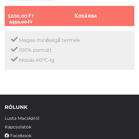
5200,00 Ft
Kosárba
6350,00 Ft
Magas minőségű termék
100% pamutt
Mosás 40°C-ig
RÓLUNK
Lusta Macskáról
Kapcsolatok
Facebook