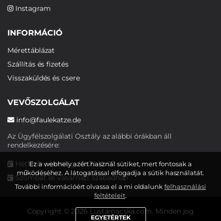
Instagram
INFORMÁCIÓ
Mérettáblázat
Szállítás és fizetés
Visszaküldés és csere
VEVŐSZOLGÁLAT
info@faulekatze.de
Az Ügyfélszolgálati Osztály az alábbi órákban áll
rendelkezésére:
Hétfőtől péntekig: 10:00-19:00
Ez a webhely azért használ sütiket, mert fontosak a
működéséhez. A látogatással elfogadja a sütik használatát.
Szombat és vasárnap: szabadnap
További információért olvassa el a mi oldalunk
felhasználási
feltételeit
.
Copyright © 2026 Lustamacska.com. Minden jog
EGYETÉRTEK
fenntartva.