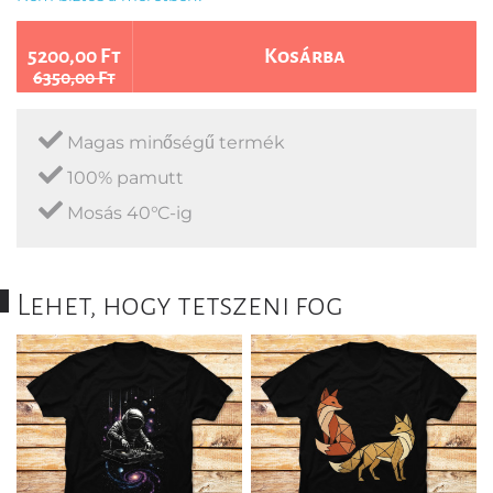
5200,00 Ft
Kosárba
6350,00 Ft
Magas minőségű termék
100% pamutt
Mosás 40°C-ig
Lehet, hogy tetszeni fog