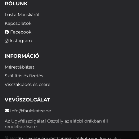
RÓLUNK
Lusta Macskáról
Kapcsolatok
Facebook
Instagram
INFORMÁCIÓ
Mérettáblázat
Szállítás és fizetés
Visszaküldés és csere
VEVŐSZOLGÁLAT
info@faulekatze.de
Az Ügyfélszolgálati Osztály az alábbi órákban áll
rendelkezésére:
Hétfőtől péntekig: 10:00-19:00
Ez a webhely azért használ sütiket, mert fontosak a