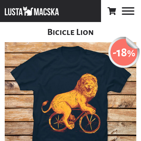
Bicicle Lion
-18
%