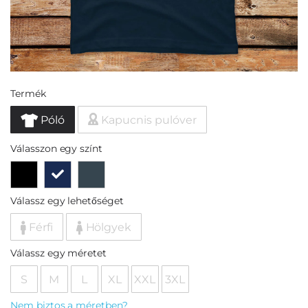
Termék
Póló
Kapucnis pulóver
Válasszon egy színt
Válassz egy lehetőséget
Férfi
Hölgyek
Válassz egy méretet
S
M
L
XL
XXL
3XL
Nem biztos a méretben?