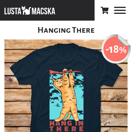
Hanging There
-18
%