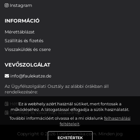
Instagram
INFORMÁCIÓ
Mérettáblázat
Szállítás és fizetés
Visszaküldés és csere
VEVŐSZOLGÁLAT
info@faulekatze.de
Az Ügyfélszolgálati Osztály az alábbi órákban áll
rendelkezésére:
Hétfőtől péntekig: 10:00-19:00
Ez a webhely azért használ sütiket, mert fontosak a
működéséhez. A látogatással elfogadja a sütik használatát.
Szombat és vasárnap: szabadnap
További információért olvassa el a mi oldalunk
felhasználási
feltételeit
.
Copyright © 2026 Lustamacska.com. Minden jog
EGYETÉRTEK
fenntartva.