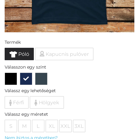
Termék
Póló
Kapucnis pulóver
Válasszon egy színt
Válassz egy lehetőséget
Férfi
Hölgyek
Válassz egy méretet
S
M
L
XL
XXL
3XL
Nem biztos a méretben?