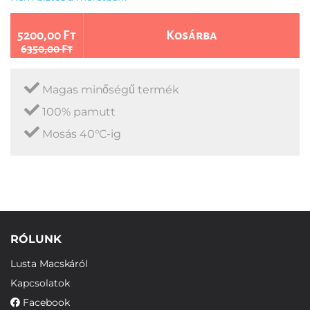
5200,00 Ft
Kosárba
6350,00 Ft
Magas minőségű termék
100% pamutt
Mosás 40°C-ig
RÓLUNK
Lusta Macskáról
Kapcsolatok
Facebook