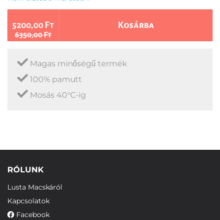
5200,00 Ft
Kosárba
6350,00 Ft
Magas minőségű termék
100% pamutt
Mosás 40°C-ig
RÓLUNK
Lusta Macskáról
Kapcsolatok
Facebook