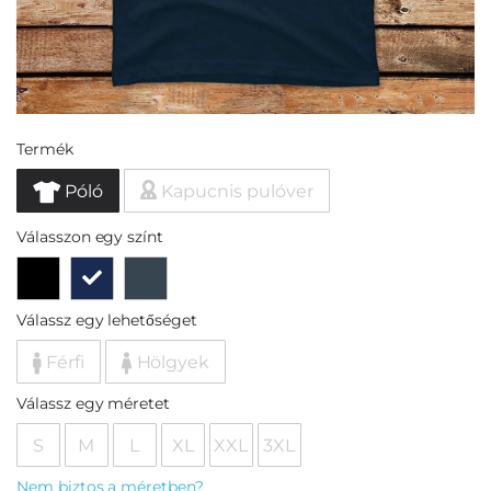
Termék
Póló
Kapucnis pulóver
Válasszon egy színt
Válassz egy lehetőséget
Férfi
Hölgyek
Válassz egy méretet
S
M
L
XL
XXL
3XL
Nem biztos a méretben?