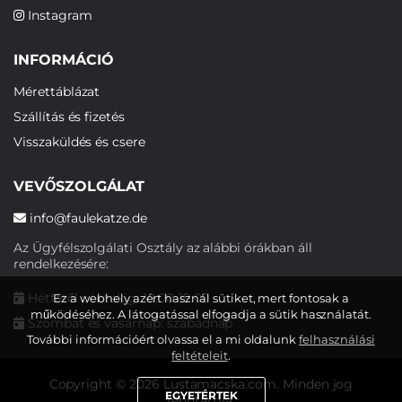
Instagram
INFORMÁCIÓ
Mérettáblázat
Szállítás és fizetés
Visszaküldés és csere
VEVŐSZOLGÁLAT
info@faulekatze.de
Az Ügyfélszolgálati Osztály az alábbi órákban áll
rendelkezésére:
Hétfőtől péntekig: 10:00-19:00
Ez a webhely azért használ sütiket, mert fontosak a
működéséhez. A látogatással elfogadja a sütik használatát.
Szombat és vasárnap: szabadnap
További információért olvassa el a mi oldalunk
felhasználási
feltételeit
.
Copyright © 2026 Lustamacska.com. Minden jog
EGYETÉRTEK
fenntartva.