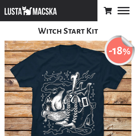
Witch Start Kit
-18
%