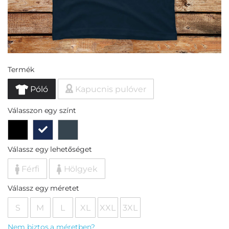
Termék
Póló
Kapucnis pulóver
Válasszon egy színt
Válassz egy lehetőséget
Férfi
Hölgyek
Válassz egy méretet
S
M
L
XL
XXL
3XL
Nem biztos a méretben?