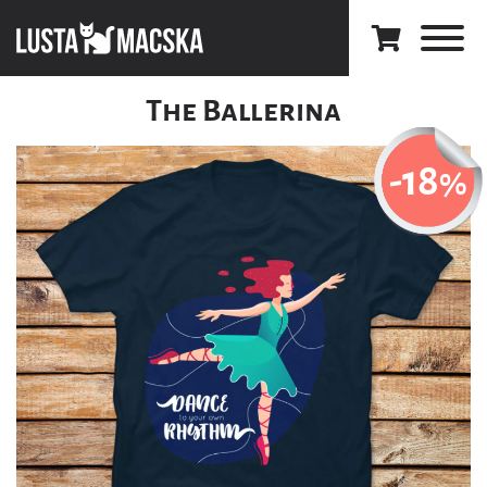
The Ballerina
-18
%