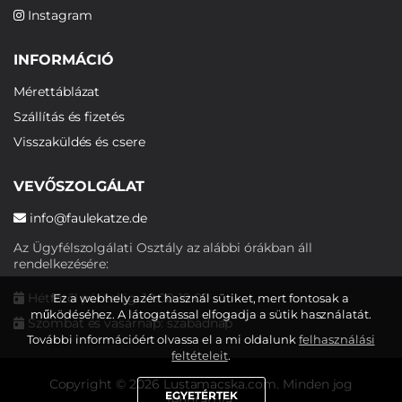
Instagram
INFORMÁCIÓ
Mérettáblázat
Szállítás és fizetés
Visszaküldés és csere
VEVŐSZOLGÁLAT
info@faulekatze.de
Az Ügyfélszolgálati Osztály az alábbi órákban áll
rendelkezésére:
Hétfőtől péntekig: 10:00-19:00
Ez a webhely azért használ sütiket, mert fontosak a
működéséhez. A látogatással elfogadja a sütik használatát.
Szombat és vasárnap: szabadnap
További információért olvassa el a mi oldalunk
felhasználási
feltételeit
.
Copyright © 2026 Lustamacska.com. Minden jog
EGYETÉRTEK
fenntartva.