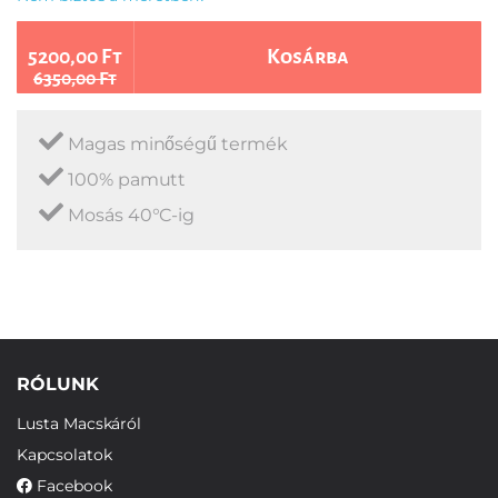
5200,00 Ft
Kosárba
6350,00 Ft
Magas minőségű termék
100% pamutt
Mosás 40°C-ig
RÓLUNK
Lusta Macskáról
Kapcsolatok
Facebook