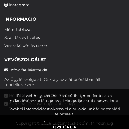
Instagram
INFORMÁCIÓ
Mérettáblázat
Szállítás és fizetés
Visszaküldés és csere
VEVŐSZOLGÁLAT
info@faulekatze.de
Az Ügyfélszolgálati Osztály az alábbi órákban áll
rendelkezésére:
Hétfőtől péntekig: 10:00-19:00
Ez a webhely azért használ sütiket, mert fontosak a
működéséhez. A látogatással elfogadja a sütik használatát.
Szombat és vasárnap: szabadnap
További információért olvassa el a mi oldalunk
felhasználási
feltételeit
.
Copyright © 2026 Lustamacska.com. Minden jog
EGYETÉRTEK
fenntartva.