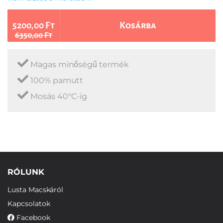
5200,00 Ft
Kosárba
6350,00 Ft
Magas minőségű termék
100% pamutt
Mosás 40°C-ig
RÓLUNK
Lusta Macskáról
Kapcsolatok
Facebook