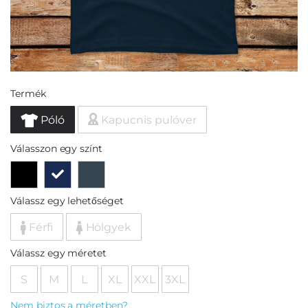
Termék
Póló
Kapucnis pulóver
Válasszon egy színt
Válassz egy lehetőséget
Férfi
Hölgyek
Válassz egy méretet
S
M
L
XL
XXL
3XL
Nem biztos a méretben?