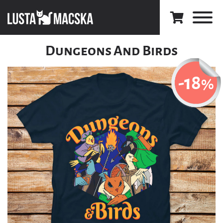
Dungeons And Birds
-18
%