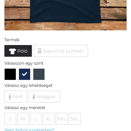
Termék
Póló
Kapucnis pulóver
Válasszon egy színt
Válassz egy lehetőséget
Férfi
Hölgyek
Válassz egy méretet
S
M
L
XL
XXL
3XL
Nem biztos a méretben?