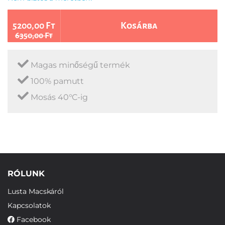
5200,00 Ft
Kosárba
6350,00 Ft
Magas minőségű termék
100% pamutt
Mosás 40°C-ig
RÓLUNK
Lusta Macskáról
Kapcsolatok
Facebook