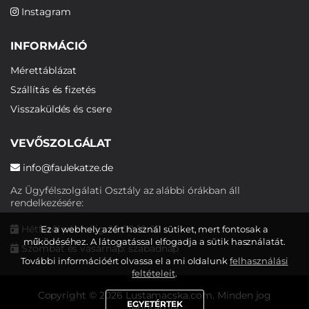
Instagram
INFORMÁCIÓ
Mérettáblázat
Szállítás és fizetés
Visszaküldés és csere
VEVŐSZOLGÁLAT
info@faulekatze.de
Az Ügyfélszolgálati Osztály az alábbi órákban áll
rendelkezésére:
Hétfőtől péntekig: 10:00-19:00
Ez a webhely azért használ sütiket, mert fontosak a
működéséhez. A látogatással elfogadja a sütik használatát.
Szombat és vasárnap: szabadnap
További információért olvassa el a mi oldalunk
felhasználási
feltételeit
.
Copyright © 2026 Lustamacska.com. Minden jog
EGYETÉRTEK
fenntartva.