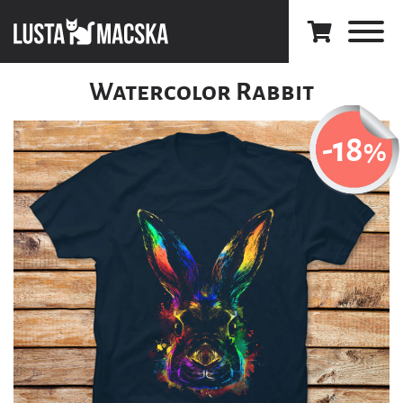
Watercolor Rabbit
-18
%