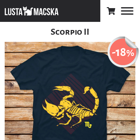
Scorpio II
-18
%