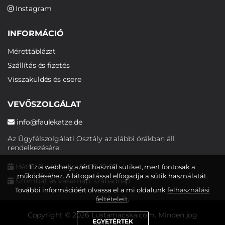
Instagram
INFORMÁCIÓ
Mérettáblázat
Szállítás és fizetés
Visszaküldés és csere
VEVŐSZOLGÁLAT
info@faulekatze.de
Az Ügyfélszolgálati Osztály az alábbi órákban áll
rendelkezésére:
Hétfőtől péntekig: 10:00-19:00
Ez a webhely azért használ sütiket, mert fontosak a
működéséhez. A látogatással elfogadja a sütik használatát.
Szombat és vasárnap: szabadnap
További információért olvassa el a mi oldalunk
felhasználási
feltételeit
.
Copyright © 2026 Lustamacska.com. Minden jog
EGYETÉRTEK
fenntartva.