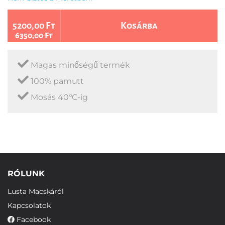
5200,00 Ft
Kosárba
6350,00 Ft
Magas minőségű termék
100% pamutt
Mosás 40°C-ig
RÓLUNK
Lusta Macskáról
Kapcsolatok
Facebook