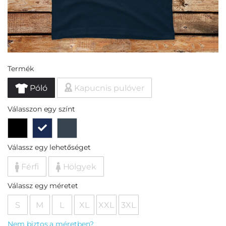
Termék
Póló
Kapucnis pulóver
Válasszon egy színt
Válassz egy lehetőséget
Férfi
Hölgyek
Válassz egy méretet
S
M
L
XL
XXL
3XL
Nem biztos a méretben?