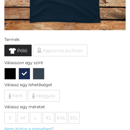
Termék
Póló
Kapucnis pulóver
Válasszon egy színt
Válassz egy lehetőséget
Férfi
Hölgyek
Válassz egy méretet
S
M
L
XL
XXL
3XL
Nem biztos a méretben?