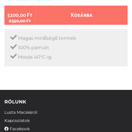
5200,00 Ft
Kosárba
6350,00 Ft
Magas minőségű termék
100% pamutt
Mosás 40°C-ig
RÓLUNK
Lusta Macskáról
Kapcsolatok
Facebook