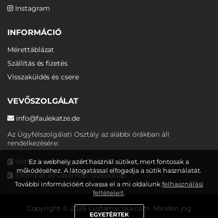
Instagram
INFORMÁCIÓ
Mérettáblázat
Szállítás és fizetés
Visszaküldés és csere
VEVŐSZOLGÁLAT
info@faulekatze.de
Az Ügyfélszolgálati Osztály az alábbi órákban áll
rendelkezésére:
Hétfőtől péntekig: 10:00-19:00
Ez a webhely azért használ sütiket, mert fontosak a
működéséhez. A látogatással elfogadja a sütik használatát.
Szombat és vasárnap: szabadnap
További információért olvassa el a mi oldalunk
felhasználási
feltételeit
.
Copyright © 2026 Lustamacska.com. Minden jog
EGYETÉRTEK
fenntartva.