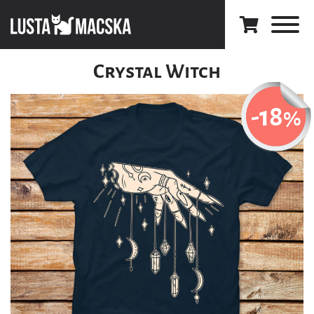
Crystal Witch
-18
%