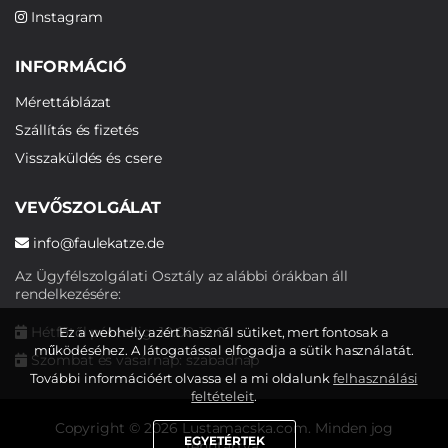
Instagram
INFORMÁCIÓ
Mérettáblázat
Szállítás és fizetés
Visszaküldés és csere
VEVŐSZOLGÁLAT
info@faulekatze.de
Az Ügyfélszolgálati Osztály az alábbi órákban áll
rendelkezésére:
Hétfőtől péntekig: 10:00-19:00
Ez a webhely azért használ sütiket, mert fontosak a
működéséhez. A látogatással elfogadja a sütik használatát.
Szombat és vasárnap: szabadnap
További információért olvassa el a mi oldalunk
felhasználási
feltételeit
.
Copyright © 2026 Lustamacska.com. Minden jog
EGYETÉRTEK
fenntartva.