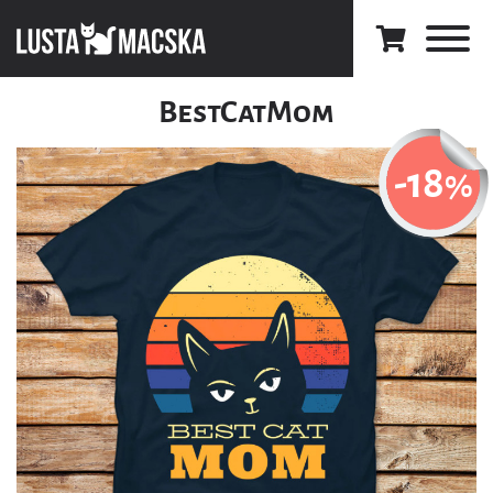
BestCatMom
-18
%