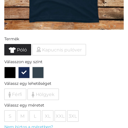
Termék
Póló
Kapucnis pulóver
Válasszon egy színt
Válassz egy lehetőséget
Férfi
Hölgyek
Válassz egy méretet
S
M
L
XL
XXL
3XL
Nem biztos a méretben?