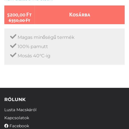
5200,00 Ft
Kosárba
6350,00 Ft
Magas minőségű termék
100% pamutt
Mosás 40°C-ig
RÓLUNK
Lusta Macskáról
Kapcsolatok
Facebook