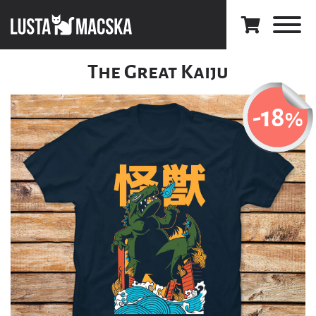
The Great Kaiju
-18
%