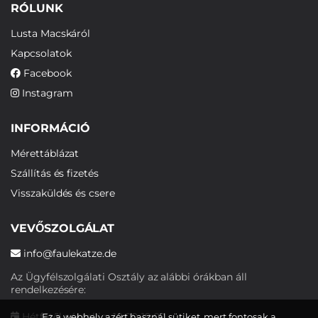
RÓLUNK
Lusta Macskáról
Kapcsolatok
Facebook
Instagram
INFORMÁCIÓ
Mérettáblázat
Szállítás és fizetés
Visszaküldés és csere
VEVŐSZOLGÁLAT
info@faulekatze.de
Az Ügyfélszolgálati Osztály az alábbi órákban áll
rendelkezésére:
Hétfőtől péntekig: 10:00-19:00
Ez a webhely azért használ sütiket, mert fontosak a