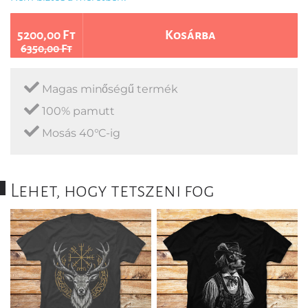
5200,00 Ft
Kosárba
6350,00 Ft
Magas minőségű termék
100% pamutt
Mosás 40°C-ig
Lehet, hogy tetszeni fog