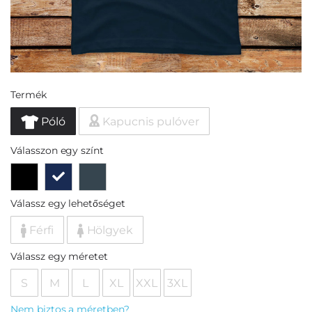
Termék
Póló
Kapucnis pulóver
Válasszon egy színt
Válassz egy lehetőséget
Férfi
Hölgyek
Válassz egy méretet
S
M
L
XL
XXL
3XL
Nem biztos a méretben?