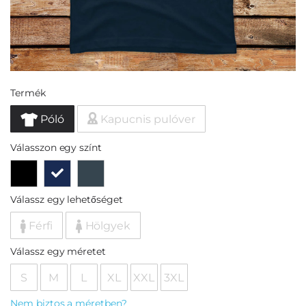
Termék
Póló
Kapucnis pulóver
Válasszon egy színt
Válassz egy lehetőséget
Férfi
Hölgyek
Válassz egy méretet
S
M
L
XL
XXL
3XL
Nem biztos a méretben?