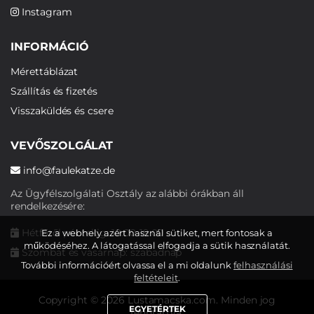
Instagram
INFORMÁCIÓ
Mérettáblázat
Szállítás és fizetés
Visszaküldés és csere
VEVŐSZOLGÁLAT
info@faulekatze.de
Az Ügyfélszolgálati Osztály az alábbi órákban áll
rendelkezésére:
Hétfőtől péntekig: 10:00-19:00
Ez a webhely azért használ sütiket, mert fontosak a
működéséhez. A látogatással elfogadja a sütik használatát.
Szombat és vasárnap: szabadnap
További információért olvassa el a mi oldalunk
felhasználási
feltételeit
.
Copyright © 2026 Lustamacska.com. Minden jog
EGYETÉRTEK
fenntartva.