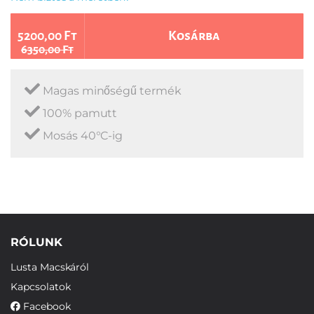
5200,00 Ft
Kosárba
6350,00 Ft
Magas minőségű termék
100% pamutt
Mosás 40°C-ig
RÓLUNK
Lusta Macskáról
Kapcsolatok
Facebook