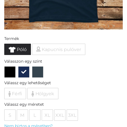
Termék
Póló
Kapucnis pulóver
Válasszon egy színt
Válassz egy lehetőséget
Férfi
Hölgyek
Válassz egy méretet
S
M
L
XL
XXL
3XL
Nem biztos a méretben?