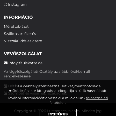
Instagram
INFORMÁCIÓ
Mérettáblázat
Szállítás és fizetés
Visszaküldés és csere
VEVŐSZOLGÁLAT
info@faulekatze.de
Az Ügyfélszolgálati Osztály az alábbi órákban áll
rendelkezésére:
Hétfőtől péntekig: 10:00-19:00
Ez a webhely azért használ sütiket, mert fontosak a
működéséhez. A látogatással elfogadja a sütik használatát.
Szombat és vasárnap: szabadnap
További információért olvassa el a mi oldalunk
felhasználási
feltételeit
.
Copyright © 2026 Lustamacska.com. Minden jog
EGYETÉRTEK
fenntartva.