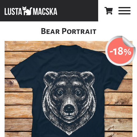
Bear Portrait
-18
%