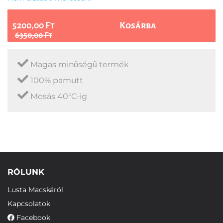
5200,00 Ft
Kosárba
6350,00 Ft
Magas minőségű termék
100% pamutt
Mosás 40°C-ig
RÓLUNK
Lusta Macskáról
Kapcsolatok
Facebook